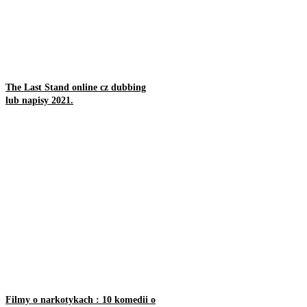
The Last Stand online cz dubbing
lub napisy 2021.
Filmy o narkotykach : 10 komedii o