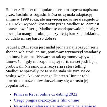
Hunter × Hunter to popularna seria mangowa napisana
przez Yoshihiro Togashi, która otrzymała adaptację
anime w 1999 roku, ale najwięcej mówi się o sequelu z
2011 roku wyprodukowanym przez Madhouse. Zamiast
kontynuować serię, Madhouse zaadaptowało historię z
początku mangi, próbując uczynić ją bardziej dokładną,
co udało im się bardzo dobrze.
Sequel z 2011 roku jest nadal jedną z najlepszych serii
shōnen w historii anime, ponieważ wyznaczył standardy
dla innych anime. Wywarł on tak ogromny wpływ na
fanów, że nigdy nie zapomną tej serii, nawet jeśli będą
próbowali. Niesamowita reżyseria i storytelling
Madhouse sprawiły, że ta seria stała się tym, na co
zasługiwała. A skoro manga Hunter x Hunter robi
powrót, to może znów doczekamy się wzrostu jej
popularności.
Princess Rebel online cz dabing 2022
Czego pragną mężczyźni 2 film online
Największy jeleń świata: polowanie na jelenie w