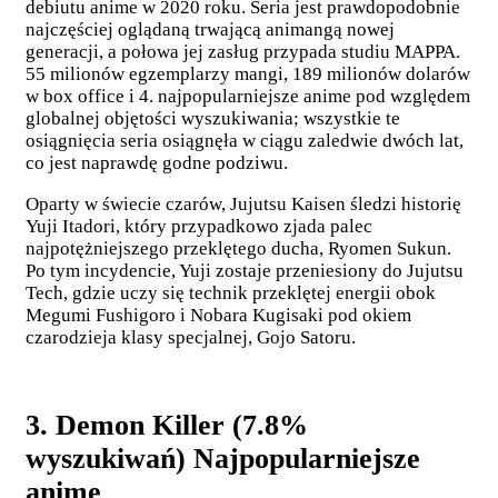
debiutu anime w 2020 roku. Seria jest prawdopodobnie
najczęściej oglądaną trwającą animangą nowej
generacji, a połowa jej zasług przypada studiu MAPPA.
55 milionów egzemplarzy mangi, 189 milionów dolarów
w box office i 4. najpopularniejsze anime pod względem
globalnej objętości wyszukiwania; wszystkie te
osiągnięcia seria osiągnęła w ciągu zaledwie dwóch lat,
co jest naprawdę godne podziwu.
Oparty w świecie czarów, Jujutsu Kaisen śledzi historię
Yuji Itadori, który przypadkowo zjada palec
najpotężniejszego przeklętego ducha, Ryomen Sukun.
Po tym incydencie, Yuji zostaje przeniesiony do Jujutsu
Tech, gdzie uczy się technik przeklętej energii obok
Megumi Fushigoro i Nobara Kugisaki pod okiem
czarodzieja klasy specjalnej, Gojo Satoru.
3. Demon Killer (7.8%
wyszukiwań) Najpopularniejsze
anime