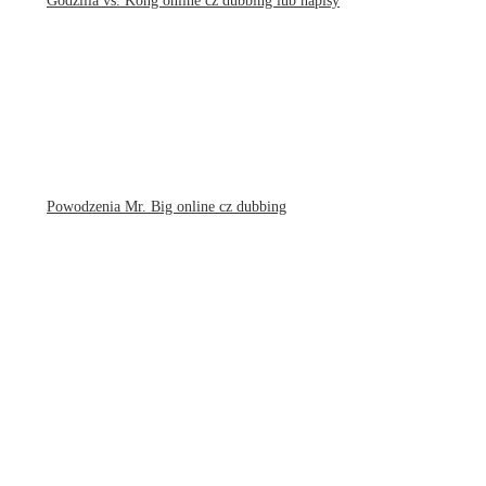
Godzilla vs. Kong online cz dubbing lub napisy
Powodzenia Mr. Big online cz dubbing