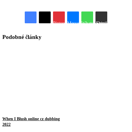
Pinterest
Messenger
WhatsApp
Share via Email
Podobné články
When I Blush online cz dubbing
2022