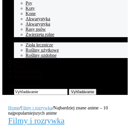
Psy
Koty
Kone
Akwarystyka
Akwarystyka
Rasy psów
Zwierzęta rolne
Rośliny
Zioła lecznicze
Rośliny użytkowe
Rośliny ozdobne
Celebryci
Zupy
Bez kategorii
Pompeii tickets
Random Article
Vyhľadávanie
Home
/
Filmy i rozrywka
/
Najbardziej znane anime – 10
najpopularniejszych anime
Filmy i rozrywka