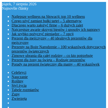
piątek, 7 sierpnia 2026
Najnovšie články
Najlepsze wellness na Słowacji: top 10 wellness
Czego użyć zamiast bułki tartej – 5 alternatyw
Dlaczego warto założyć firmę – 6 dużych zalet
Najczęstsze awarie skrzyni biegów i sposoby ich naprawy
Jak szybko pożyczyć pieniądze – 7 opcji
Prezent dla mężczyzny – 40 idealnych prezentów dla
mężczyzny
Prezenty na Boże Narodzenie – 100 wskazówek dotyczących
prezentów świątecznych
Zimowe ubrania dla całej rodziny – co kto potrzebuje
Prezent dla żony na święta – Rodzaje prezentów
Porady na prezent świąteczny dla mamy – 40 wskazówek
Celebryci
Nauczanie
Rośliny
Styl życia
Tabele rozmiarów
Zupy
Zwierzęta