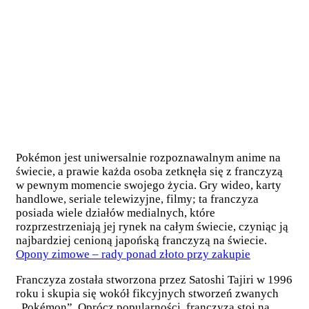
Pokémon jest uniwersalnie rozpoznawalnym anime na
świecie, a prawie każda osoba zetknęła się z franczyzą
w pewnym momencie swojego życia. Gry wideo, karty
handlowe, seriale telewizyjne, filmy; ta franczyza
posiada wiele działów medialnych, które
rozprzestrzeniają jej rynek na całym świecie, czyniąc ją
najbardziej cenioną japońską franczyzą na świecie.
Opony zimowe – rady ponad złoto przy zakupie
Franczyza została stworzona przez Satoshi Tajiri w 1996
roku i skupia się wokół fikcyjnych stworzeń zwanych
„Pokémon”. Oprócz popularności, franczyza stoi na