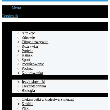
Menu
Topden.sk
Strona główna
Styl życia
Atrakcje
Zdrowie
Filmy i rozrywka
Rozrywka
Projekt
Książki
Sport
Podróżowanie
Podróż
Kolorowanka
Nauczanie
Język słowacki
Elektrotechnika
Biologia
Zwierzęta
Ciekawostki z królestwa zwierząt
Króliki
Ptaki