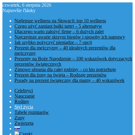
czwartek, 6 sierpnia 2026
Najnovšie články
Najlepsze wellness na Słowacji: top 10 wellness
Czego użyć zamiast bułki tartej – 5 alternatyw
Dlaczego warto założyć firmę – 6 dużych zalet
Najczęstsze awarie skrzyni biegów i sposoby ich naprawy
Jak szybko pożyczyć pieniądze – 7 opcji
Prezent dla mężczyzny – 40 idealnych prezentów dla
mężczyzny
Prezenty na Boże Narodzenie – 100 wskazówek dotyczących
prezentów świątecznych
Zimowe ubrania dla całej rodziny – co kto potrzebuje
Prezent dla żony na święta – Rodzaje prezentów
Porady na prezent świąteczny dla mamy – 40 wskazówek
Celebryci
Nauczanie
Rośliny
Styl życia
Tabele rozmiarów
Zupy
Zwierzęta