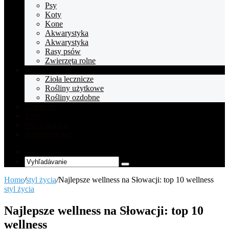
Psy
Koty
Kone
Akwarystyka
Akwarystyka
Rasy psów
Zwierzęta rolne
Rośliny
Zioła lecznicze
Rośliny użytkowe
Rośliny ozdobne
Celebryci
Zupy
Bez kategorii
Pompeii tickets
Random
Article
Vyhľadávanie
Home
/
styl życia
/
Najlepsze wellness na Słowacji: top 10 wellness
styl życia
Najlepsze wellness na Słowacji: top 10
wellness