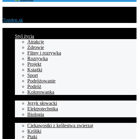
Menu
Topden.sk
Strona
główna
Styl życia
Atrakcje
Zdrowie
Filmy i rozrywka
Rozrywka
Projekt
Książki
Sport
Podróżowanie
Podróż
Kolorowanka
Nauczanie
Język słowacki
Elektrotechnika
Biologia
Zwierzęta
Ciekawostki z królestwa zwierząt
Króliki
Ptaki