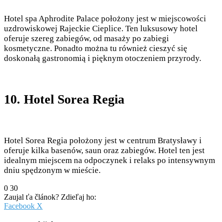
Hotel spa Aphrodite Palace położony jest w miejscowości
uzdrowiskowej Rajeckie Cieplice. Ten luksusowy hotel
oferuje szereg zabiegów, od masaży po zabiegi
kosmetyczne. Ponadto można tu również cieszyć się
doskonałą gastronomią i pięknym otoczeniem przyrody.
10. Hotel Sorea Regia
Hotel Sorea Regia położony jest w centrum Bratysławy i
oferuje kilka basenów, saun oraz zabiegów. Hotel ten jest
idealnym miejscem na odpoczynek i relaks po intensywnym
dniu spędzonym w mieście.
0
30
Zaujal ťa článok? Zdieľaj ho:
Pinterest
Messenger
Messenger
WhatsApp
Share
Facebook
X
via