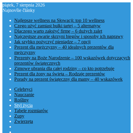
piątek, 7 sierpnia 2026
Najnovšie články
Najlepsze wellness na Słowacji: top 10 wellness
Czego użyć zamiast bułki tartej – 5 alternatyw
Dlaczego warto założyć firmę – 6 dużych zalet
Najczęstsze awarie skrzyni biegów i sposoby ich naprawy
Jak szybko pożyczyć pieniądze – 7 opcji
Prezent dla mężczyzny – 40 idealnych prezentów dla
mężczyzny
Prezenty na Boże Narodzenie – 100 wskazówek dotyczących
prezentów świątecznych
Zimowe ubrania dla całej rodziny – co kto potrzebuje
Prezent dla żony na święta – Rodzaje prezentów
Porady na prezent świąteczny dla mamy – 40 wskazówek
Celebryci
Nauczanie
Rośliny
Styl życia
Tabele rozmiarów
Zupy
Zwierzęta