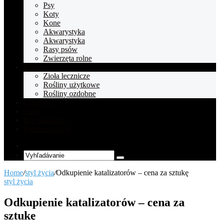
Psy
Koty
Kone
Akwarystyka
Akwarystyka
Rasy psów
Zwierzęta rolne
Rośliny
Zioła lecznicze
Rośliny użytkowe
Rośliny ozdobne
Celebryci
Zupy
Bez kategorii
Pompeii tickets
Random
Article
Vyhľadávanie
Home
/
styl życia
/
Odkupienie katalizatorów – cena za sztukę
styl życia
Odkupienie katalizatorów – cena za
sztukę