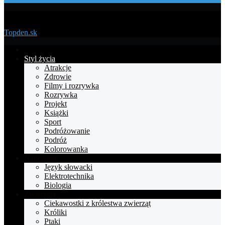
Menu
Topden.sk
Strona
główna
Styl życia
Atrakcje
Zdrowie
Filmy i rozrywka
Rozrywka
Projekt
Książki
Sport
Podróżowanie
Podróż
Kolorowanka
Nauczanie
Język słowacki
Elektrotechnika
Biologia
Zwierzęta
Ciekawostki z królestwa zwierząt
Króliki
Ptaki