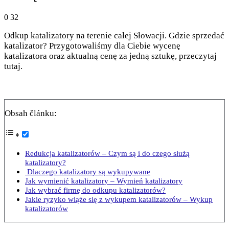
0
32
Odkup katalizatory na terenie całej Słowacji. Gdzie sprzedać
katalizator? Przygotowaliśmy dla Ciebie wycenę
katalizatora oraz aktualną cenę za jedną sztukę, przeczytaj
tutaj.
Obsah článku:
Redukcja katalizatorów – Czym są i do czego służą
katalizatory?
Dlaczego katalizatory są wykupywane
Jak wymienić katalizatory – Wymień katalizatory
Jak wybrać firmę do odkupu katalizatorów?
Jakie ryzyko wiąże się z wykupem katalizatorów – Wykup
katalizatorów