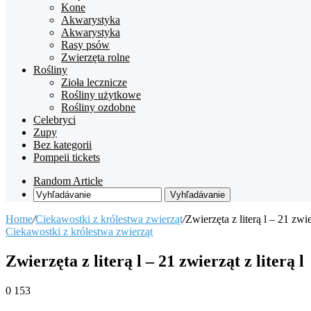
Kone
Akwarystyka
Akwarystyka
Rasy psów
Zwierzęta rolne
Rośliny
Zioła lecznicze
Rośliny użytkowe
Rośliny ozdobne
Celebryci
Zupy
Bez kategorii
Pompeii tickets
Random Article
Vyhľadávanie
Home
/
Ciekawostki z królestwa zwierząt
/
Zwierzęta z literą l – 21 zwier
Ciekawostki z królestwa zwierząt
Zwierzęta z literą l – 21 zwierząt z literą l
0
153