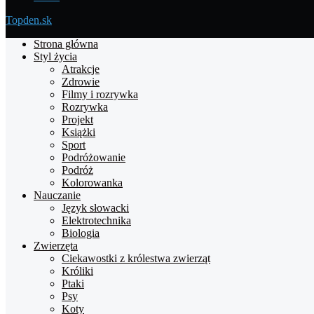
Topden.sk
Strona główna
Styl życia
Atrakcje
Zdrowie
Filmy i rozrywka
Rozrywka
Projekt
Książki
Sport
Podróżowanie
Podróż
Kolorowanka
Nauczanie
Język słowacki
Elektrotechnika
Biologia
Zwierzęta
Ciekawostki z królestwa zwierząt
Króliki
Ptaki
Psy
Koty