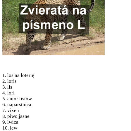
1. los na loterię
2. loris
3. lis
4. lori
5. autor listów
6. naparstnica
7. vixen
8. piwo jasne
9. lwica
10. lew