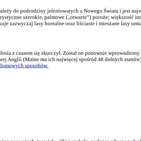
 należy do podrodziny jeleniowatych z Nowego Świata i jest n
rystyczne szerokie, palmowe („otwarte”) poroże; większość i
uje zazwyczaj lasy borealne oraz liściaste i mieszane lasy u
 łosia z czasem się skurczył. Został on ponownie wprowadzony
wej Anglii (Maine ma ich najwięcej spośród 48 dolnych stanów)
 5 domowych sposobów.