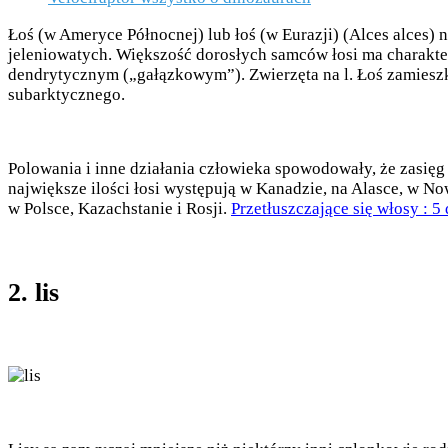
Łoś (w Ameryce Północnej) lub łoś (w Eurazji) (Alces alces)
jeleniowatych. Większość dorosłych samców łosi ma charakte
dendrytycznym („gałązkowym”). Zwierzęta na l. Łoś zamieszk
subarktycznego.
Polowania i inne działania człowieka spowodowały, że zasięg
największe ilości łosi występują w Kanadzie, na Alasce, w No
w Polsce, Kazachstanie i Rosji.
Przetłuszczające się włosy :
2. lis