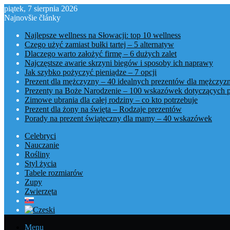
piątek, 7 sierpnia 2026
Najnovšie články
Najlepsze wellness na Słowacji: top 10 wellness
Czego użyć zamiast bułki tartej – 5 alternatyw
Dlaczego warto założyć firmę – 6 dużych zalet
Najczęstsze awarie skrzyni biegów i sposoby ich naprawy
Jak szybko pożyczyć pieniądze – 7 opcji
Prezent dla mężczyzny – 40 idealnych prezentów dla mężczyz
Prezenty na Boże Narodzenie – 100 wskazówek dotyczących 
Zimowe ubrania dla całej rodziny – co kto potrzebuje
Prezent dla żony na święta – Rodzaje prezentów
Porady na prezent świąteczny dla mamy – 40 wskazówek
Celebryci
Nauczanie
Rośliny
Styl życia
Tabele rozmiarów
Zupy
Zwierzęta
Menu