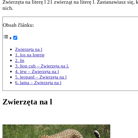
Zwierzęta na literę l 21 zwierząt na literę l. Zastanawiasz się,
nich.
Obsah článku:
Zwierzęta na l
1. los na loterię
2. lis
3. lion cub – Zwierzęta na l.
4. lew – Zwierzęta na l
5. leopard – Zwierzęta na l
6. lama – Zwierzęta na l
Zwierzęta na l