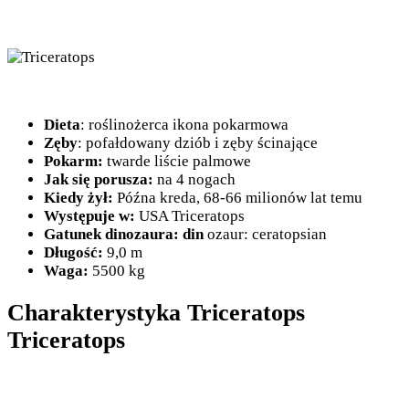
Dieta
: roślinożerca ikona pokarmowa
Zęby
: pofałdowany dziób i zęby ścinające
Pokarm:
twarde liście palmowe
Jak się porusza:
na 4 nogach
Kiedy żył:
Późna kreda, 68-66 milionów lat temu
Występuje w:
USA Triceratops
Gatunek dinozaura: din
ozaur: ceratopsian
Długość:
9,0 m
Waga:
5500 kg
Charakterystyka Triceratops
Triceratops