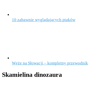
10 zabawnie wyglądających ptaków
Węże na Słowacji – kompletny przewodnik
Skamielina dinozaura