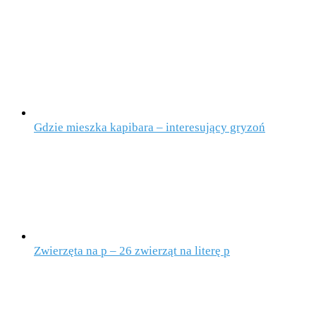
Gdzie mieszka kapibara – interesujący gryzoń
Zwierzęta na p – 26 zwierząt na literę p