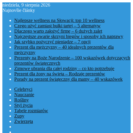
niedziela, 9 sierpnia 2026
Najnovšie články
Najlepsze wellness na Słowacji: top 10 wellness
Czego użyć zamiast bułki tartej – 5 alternatyw
Dlaczego warto założyć firmę – 6 dużych zalet
Najczęstsze awarie skrzyni biegów i sposoby ich naprawy
Jak szybko pożyczyć pieniądze – 7 opcji
Prezent dla mężczyzny – 40 idealnych prezentów dla
mężczyzny
Prezenty na Boże Narodzenie – 100 wskazówek dotyczących
prezentów świątecznych
Zimowe ubrania dla całej rodziny – co kto potrzebuje
Prezent dla żony na święta – Rodzaje prezentów
Porady na prezent świąteczny dla mamy – 40 wskazówek
Celebryci
Nauczanie
Rośliny
Styl życia
Tabele rozmiarów
Zupy
Zwierzęta