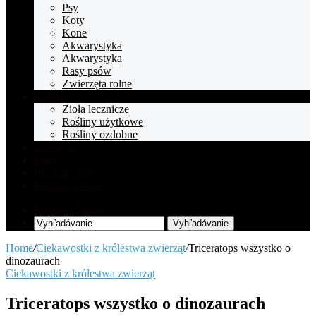
Psy
Koty
Kone
Akwarystyka
Akwarystyka
Rasy psów
Zwierzęta rolne
Rośliny
Zioła lecznicze
Rośliny użytkowe
Rośliny ozdobne
Celebryci
Zupy
Bez kategorii
Pompeii tickets
Random Article
Vyhľadávanie
Home
/
Ciekawostki z królestwa zwierząt
/
Triceratops wszystko o
dinozaurach
Ciekawostki z królestwa zwierząt
Triceratops wszystko o dinozaurach