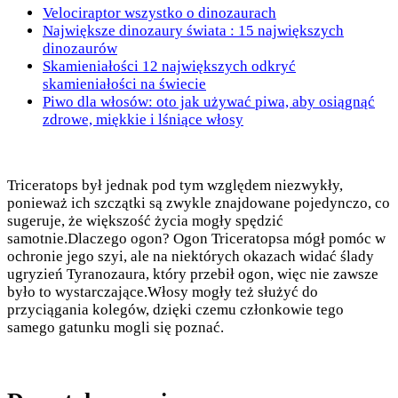
Velociraptor wszystko o dinozaurach
Największe dinozaury świata : 15 największych
dinozaurów
Skamieniałości 12 największych odkryć
skamieniałości na świecie
Piwo dla włosów: oto jak używać piwa, aby osiągnąć
zdrowe, miękkie i lśniące włosy
Triceratops był jednak pod tym względem niezwykły,
ponieważ ich szczątki są zwykle znajdowane pojedynczo, co
sugeruje, że większość życia mogły spędzić
samotnie.Dlaczego ogon? Ogon Triceratopsa mógł pomóc w
ochronie jego szyi, ale na niektórych okazach widać ślady
ugryzień Tyranozaura, który przebił ogon, więc nie zawsze
było to wystarczające.Włosy mogły też służyć do
przyciągania kolegów, dzięki czemu członkowie tego
samego gatunku mogli się poznać.