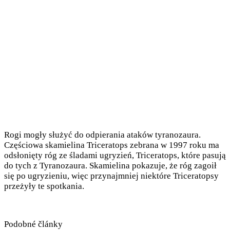
Rogi mogły służyć do odpierania ataków tyranozaura.
Częściowa skamielina Triceratops zebrana w 1997 roku ma
odsłonięty róg ze śladami ugryzień, Triceratops, które pasują
do tych z Tyranozaura. Skamielina pokazuje, że róg zagoił
się po ugryzieniu, więc przynajmniej niektóre Triceratopsy
przeżyły te spotkania.
Podobné články