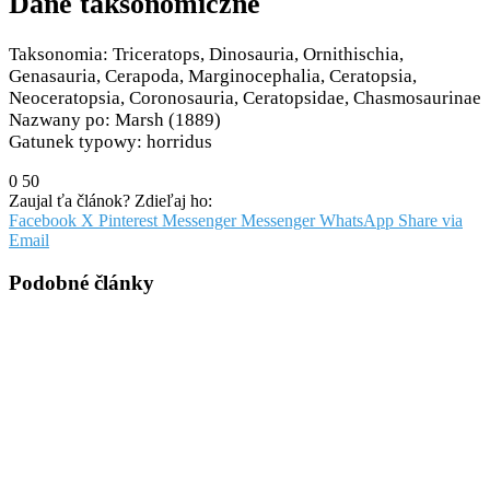
Dane taksonomiczne
Taksonomia: Triceratops, Dinosauria, Ornithischia,
Genasauria, Cerapoda, Marginocephalia, Ceratopsia,
Neoceratopsia, Coronosauria, Ceratopsidae, Chasmosaurinae
Nazwany po: Marsh (1889)
Gatunek typowy: horridus
0
50
Zaujal ťa článok? Zdieľaj ho:
Facebook
X
Pinterest
Messenger
Messenger
WhatsApp
Share via
Email
Podobné články