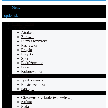
Menu
Topden.sk
Strona główna
Styl życia
Atrakcje
Zdrowie
Filmy i rozrywka
Rozrywka
Projekt
Książki
Sport
Podróżowanie
Podróż
Kolorowanka
Nauczanie
Język słowacki
Elektrotechnika
Biologia
Zwierzęta
Ciekawostki z królestwa zwierząt
Króliki
Ptaki