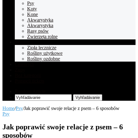
Psy
Koty
Kone
Akwarystyka
Akwarystyka
Rasy psów
Zwierzęta rolne
Rośliny
Zioła lecznicze
Rośliny użytkowe
Rośliny ozdobne
Celebryci
Zupy
Bez kategorii
Pompeii tickets
Random Article
Vyhľadávanie
Home
/
Psy
/
Jak poprawić swoje relacje z psem – 6 sposobów
Psy
Jak poprawić swoje relacje z psem – 6
sposobów