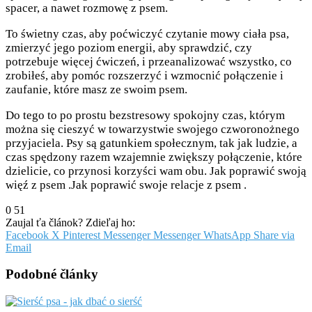
spacer, a nawet rozmowę z psem.
To świetny czas, aby poćwiczyć czytanie mowy ciała psa,
zmierzyć jego poziom energii, aby sprawdzić, czy
potrzebuje więcej ćwiczeń, i przeanalizować wszystko, co
zrobiłeś, aby pomóc rozszerzyć i wzmocnić połączenie i
zaufanie, które masz ze swoim psem.
Do tego to po prostu bezstresowy spokojny czas, którym
można się cieszyć w towarzystwie swojego czworonożnego
przyjaciela. Psy są gatunkiem społecznym, tak jak ludzie, a
czas spędzony razem wzajemnie zwiększy połączenie, które
dzielicie, co przynosi korzyści wam obu. Jak poprawić swoją
więź z psem .Jak poprawić swoje relacje z psem .
0
51
Zaujal ťa článok? Zdieľaj ho:
Facebook
X
Pinterest
Messenger
Messenger
WhatsApp
Share via
Email
Podobné články