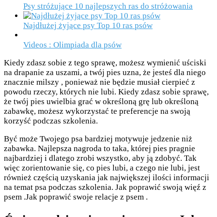
Psy stróżujące 10 najlepszych ras do stróżowania
Najdłużej żyjące psy Top 10 ras psów
Videos : Olimpiada dla psów
Kiedy zdasz sobie z tego sprawę, możesz wymienić uściski
na drapanie za uszami, a twój pies uzna, że jesteś dla niego
znacznie milszy , ponieważ nie będzie musiał cierpieć z
powodu rzeczy, których nie lubi. Kiedy zdasz sobie sprawę,
że twój pies uwielbia grać w określoną grę lub określoną
zabawkę, możesz wykorzystać te preferencje na swoją
korzyść podczas szkolenia.
Być może Twojego psa bardziej motywuje jedzenie niż
zabawka. Najlepsza nagroda to taka, której pies pragnie
najbardziej i dlatego zrobi wszystko, aby ją zdobyć. Tak
więc zorientowanie się, co pies lubi, a czego nie lubi, jest
również częścią uzyskania jak największej ilości informacji
na temat psa podczas szkolenia. Jak poprawić swoją więź z
psem .Jak poprawić swoje relacje z psem .