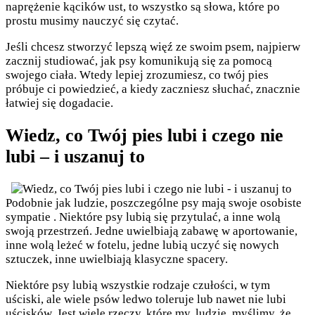
naprężenie kącików ust, to wszystko są słowa, które po
prostu musimy nauczyć się czytać.
Jeśli chcesz stworzyć lepszą więź ze swoim psem, najpierw
zacznij studiować, jak psy komunikują się za pomocą
swojego ciała. Wtedy lepiej zrozumiesz, co twój pies
próbuje ci powiedzieć, a kiedy zaczniesz słuchać, znacznie
łatwiej się dogadacie.
Wiedz, co Twój pies lubi i czego nie
lubi – i uszanuj to
Podobnie jak ludzie, poszczególne psy mają swoje osobiste
sympatie . Niektóre psy lubią się przytulać, a inne wolą
swoją przestrzeń. Jedne uwielbiają zabawę w aportowanie,
inne wolą leżeć w fotelu, jedne lubią uczyć się nowych
sztuczek, inne uwielbiają klasyczne spacery.
Niektóre psy lubią wszystkie rodzaje czułości, w tym
uściski, ale wiele psów ledwo toleruje lub nawet nie lubi
uścisków. Jest wiele rzeczy, które my, ludzie, myślimy, że