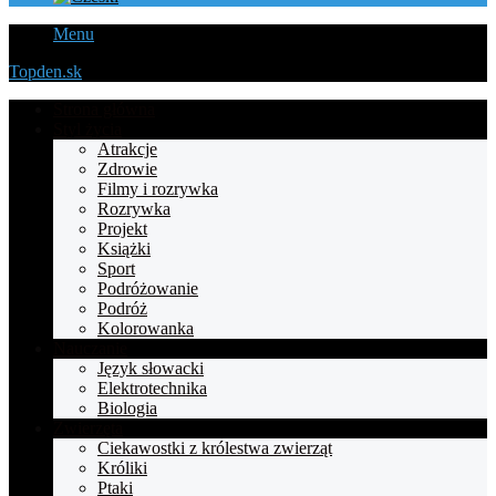
Menu
Topden.sk
Strona główna
Styl życia
Atrakcje
Zdrowie
Filmy i rozrywka
Rozrywka
Projekt
Książki
Sport
Podróżowanie
Podróż
Kolorowanka
Nauczanie
Język słowacki
Elektrotechnika
Biologia
Zwierzęta
Ciekawostki z królestwa zwierząt
Króliki
Ptaki