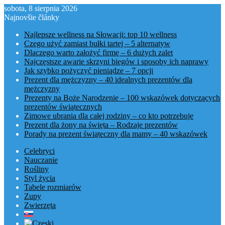
sobota, 8 sierpnia 2026
Najnovšie články
Najlepsze wellness na Słowacji: top 10 wellness
Czego użyć zamiast bułki tartej – 5 alternatyw
Dlaczego warto założyć firmę – 6 dużych zalet
Najczęstsze awarie skrzyni biegów i sposoby ich naprawy
Jak szybko pożyczyć pieniądze – 7 opcji
Prezent dla mężczyzny – 40 idealnych prezentów dla
mężczyzny
Prezenty na Boże Narodzenie – 100 wskazówek dotyczących
prezentów świątecznych
Zimowe ubrania dla całej rodziny – co kto potrzebuje
Prezent dla żony na święta – Rodzaje prezentów
Porady na prezent świąteczny dla mamy – 40 wskazówek
Celebryci
Nauczanie
Rośliny
Styl życia
Tabele rozmiarów
Zupy
Zwierzęta