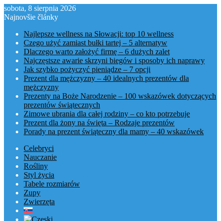
sobota, 8 sierpnia 2026
Najnovšie články
Najlepsze wellness na Słowacji: top 10 wellness
Czego użyć zamiast bułki tartej – 5 alternatyw
Dlaczego warto założyć firmę – 6 dużych zalet
Najczęstsze awarie skrzyni biegów i sposoby ich naprawy
Jak szybko pożyczyć pieniądze – 7 opcji
Prezent dla mężczyzny – 40 idealnych prezentów dla
mężczyzny
Prezenty na Boże Narodzenie – 100 wskazówek dotyczących
prezentów świątecznych
Zimowe ubrania dla całej rodziny – co kto potrzebuje
Prezent dla żony na święta – Rodzaje prezentów
Porady na prezent świąteczny dla mamy – 40 wskazówek
Celebryci
Nauczanie
Rośliny
Styl życia
Tabele rozmiarów
Zupy
Zwierzęta