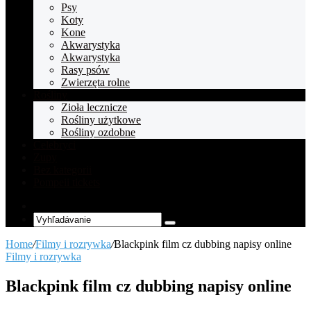
Psy
Koty
Kone
Akwarystyka
Akwarystyka
Rasy psów
Zwierzęta rolne
Rośliny
Zioła lecznicze
Rośliny użytkowe
Rośliny ozdobne
Celebryci
Zupy
Bez kategorii
Pompeii tickets
Random
Article
Vyhľadávanie
Home
/
Filmy i rozrywka
/
Blackpink film cz dubbing napisy online
Filmy i rozrywka
Blackpink film cz dubbing napisy online