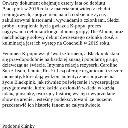
Otwarty dokument obejmuje cztery lata od debiutu
Blackpink w 2016 roku z materiałami wideo z ich dni
treningowych, spojrzeniem na ich codzienne życie,
zakulisowymi historiami i wywiadami z członkami. Śledzi
próby i utrapienia bycia gwiazdą K-popu, proces
nagrywania debiutanckiego albumu grupy, The Album, oraz
nadchodzący solowy debiut ówczesnego członka Rosé, a
kulminacją jest ich występ na Coachelli w 2019 roku.
Fenomen K-popu wziął świat szturmem, a Blackpink stała
się prawdopodobnie najbardziej znaną i popularną grupą
dziewcząt na świecie. Intymna relacja reżyserki Caroline
Suh z Jisoo, Jennie, Rosé i Lisą oferuje organiczne i szczere
momenty, które dają widzom autentyczne spojrzenie na
życie Blackpink, jak również poświęcenie i wyczerpujące
przygotowania, które każda z członkiń wkłada w każdą
udaną piosenkę, tworzący historię występ i wyprzedane
show na arenie. Jesteśmy podekscytowani, że możemy
przedstawić ich historię fanom na całym świecie.
Podobné články