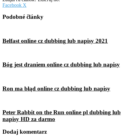
Pinterest
Messenger
Messenger
WhatsApp
Share
Facebook
X
via
Email
Podobné články
Belfast online cz dubbing lub napisy 2021
Bóg jest draniem online cz dubbing lub napisy
Ron ma błąd online cz dubbing lub napisy
Peter Rabbit on the Run online pl dubbing lub
napisy HD za darmo
Dodaj komentarz