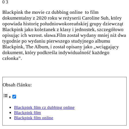
0
3
Blackpink the movie cz dubbing online to film
dokumentalny z 2020 roku w reżyserii Caroline Suh, który
opowiada historię południowokoreańskiej grupy dziewcząt
Blackpink jako koleżanek z klasy i jednostek, szczegółowo
opisując ich wzrost. sława.Film został wydany mniej niż dwa
tygodnie po wydaniu pierwszego studyjnego albumu
Blackpink, The Album, i został opisany jako „wciągający
dokument, który podkreśla indywidualność każdego
członka”.
Obsah článku:
Blackpink film cz dubbing online
Blackpink film
Blackpink film online