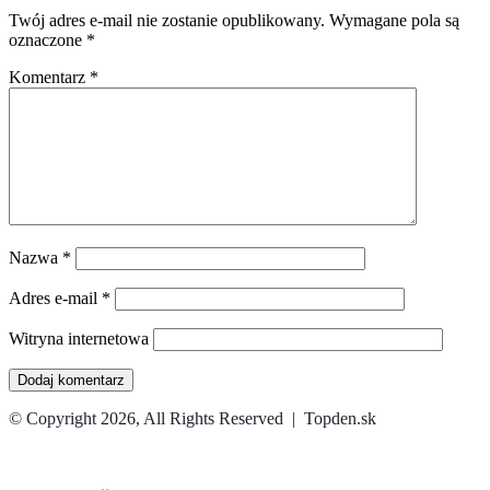
Twój adres e-mail nie zostanie opublikowany.
Wymagane pola są
oznaczone
*
Komentarz
*
Nazwa
*
Adres e-mail
*
Witryna internetowa
© Copyright 2026, All Rights Reserved | Topden.sk
Facebook
X
WhatsApp
Telegram
Back
to