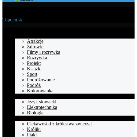
Menu
Topden.sk
Strona
główna
Styl życia
Atrakcje
Zdrowie
Filmy i rozrywka
Rozrywka
Projekt
Książki
Sport
Podróżowanie
Podróż
Kolorowanka
Nauczanie
Język słowacki
Elektrotechnika
Biologia
Zwierzęta
Ciekawostki z królestwa zwierząt
Króliki
Ptaki