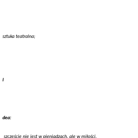
sztuka teatralna;
i
dea:
szczęście nie jest w pieniądzach, ale w miłości,