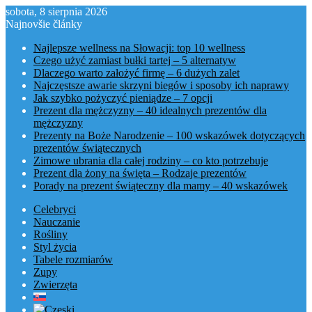
sobota, 8 sierpnia 2026
Najnovšie články
Najlepsze wellness na Słowacji: top 10 wellness
Czego użyć zamiast bułki tartej – 5 alternatyw
Dlaczego warto założyć firmę – 6 dużych zalet
Najczęstsze awarie skrzyni biegów i sposoby ich naprawy
Jak szybko pożyczyć pieniądze – 7 opcji
Prezent dla mężczyzny – 40 idealnych prezentów dla
mężczyzny
Prezenty na Boże Narodzenie – 100 wskazówek dotyczących
prezentów świątecznych
Zimowe ubrania dla całej rodziny – co kto potrzebuje
Prezent dla żony na święta – Rodzaje prezentów
Porady na prezent świąteczny dla mamy – 40 wskazówek
Celebryci
Nauczanie
Rośliny
Styl życia
Tabele rozmiarów
Zupy
Zwierzęta