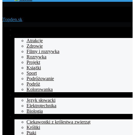
Menu
Topden.sk
Strona
główna
Styl życia
Atrakcje
Zdrowie
Filmy i rozrywka
Rozrywka
Projekt
Książki
Sport
Podróżowanie
Podróż
Kolorowanka
Nauczanie
Język słowacki
Elektrotechnika
Biologia
Zwierzęta
Ciekawostki z królestwa zwierząt
Króliki
Ptaki