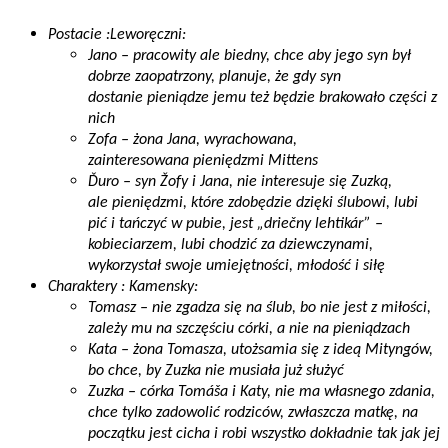
Postacie :Leworęczni:
Jano – pracowity ale biedny, chce aby jego syn był
dobrze zaopatrzony, planuje, że gdy syn
dostanie pieniądze jemu też będzie brakowało części z
nich
Zofa – żona Jana, wyrachowana,
zainteresowana pieniędzmi Mittens
Ďuro – syn Žofy i Jana, nie interesuje się Zuzką,
ale pieniędzmi, które zdobędzie dzięki ślubowi, lubi
pić i tańczyć w pubie, jest „driečny lehtikár” –
kobieciarzem, lubi chodzić za dziewczynami,
wykorzystał swoje umiejętności, młodość i siłę
Charaktery : Kamensky:
Tomasz – nie zgadza się na ślub, bo nie jest z miłości,
zależy mu na szczęściu córki, a nie na pieniądzach
Kata – żona Tomasza, utożsamia się z ideą Mityngów,
bo chce, by Zuzka nie musiała już służyć
Zuzka – córka Tomáša i Katy, nie ma własnego zdania,
chce tylko zadowolić rodziców, zwłaszcza matkę, na
początku jest cicha i robi wszystko dokładnie tak jak jej