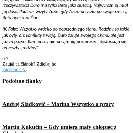
rzeczywistości Ďuro ma tylko Betę jako służącą. Najwyraźniej miał
jej dość. Podczas wizyty Zuzki, gdy Zuzka przyszła po swoje rzeczy,
Beta opuszcza Ďur.
IV. Fakt:
Wszystko wróciło do poprzedniego stanu. Rodziny są takie
jak były, ale konflikty trwają. Ďuro żałuje swojego czynu, ale jest
już za późno. Kamieńscy nie przyjmują przeprosin i dystansują się
od reszty „rodziny”.
0
7
Zaujal ťa článok? Zdieľaj ho:
Pinterest
Messenger
Messenger
WhatsApp
Share
Facebook
X
via
Email
Podobné články
Andrej Sládkovič – Marína Wszystko o pracy
Martin Kukučín – Gdy umiera mały chłopiec z