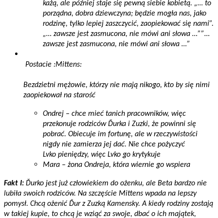
każą, ale później staje się pewną siebie kobietą. „… to
porządna, dobra dziewczyna; będzie mogła nas, jako
rodzinę, tylko lepiej zaszczycić, zaopiekować się nami”.
„… zawsze jest zasmucona, nie mówi ani słowa …””…
zawsze jest zasmucona, nie mówi ani słowa …”
Postacie :Mittens:
Bezdzietni mężowie, którzy nie mają nikogo, kto by się nimi
zaopiekował na starość
Ondrej – chce mieć tanich pracowników, więc
przekonuje rodziców Ďurka i Zuzki, że powinni się
pobrać. Obiecuje im fortunę, ale w rzeczywistości
nigdy nie zamierza jej dać. Nie chce pożyczyć
Lvko pieniędzy, więc Lvko go krytykuje
Mara – żona Ondreja, która wiernie go wspiera
Fakt I:
Ďurko jest już człowiekiem do ożenku, ale Beta bardzo nie
lubiła swoich rodziców. Na szczęście Mittens wpada na lepszy
pomysł. Chcą ożenić Ďur z Zuzką Kamensky. A kiedy rodziny zostają
w takiej kupie, to chcą je wziąć za swoje, dbać o ich majątek,