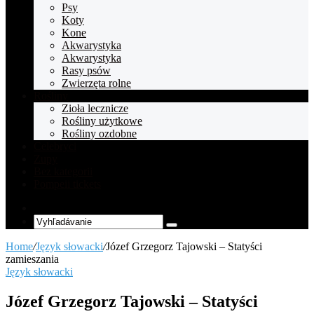
Psy
Koty
Kone
Akwarystyka
Akwarystyka
Rasy psów
Zwierzęta rolne
Rośliny
Zioła lecznicze
Rośliny użytkowe
Rośliny ozdobne
Celebryci
Zupy
Bez kategorii
Pompeii tickets
Random
Article
Vyhľadávanie
Home
/
Język słowacki
/
Józef Grzegorz Tajowski – Statyści
zamieszania
Język słowacki
Józef Grzegorz Tajowski – Statyści