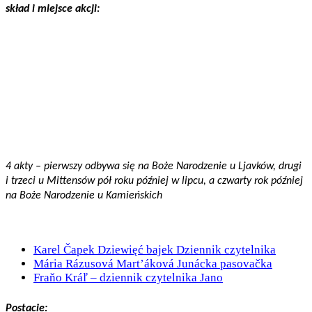
skład i miejsce akcji:
4 akty – pierwszy odbywa się na Boże Narodzenie u Ljavków, drugi
i trzeci u Mittensów pół roku później w lipcu, a czwarty rok później
na Boże Narodzenie u Kamieńskich
Karel Čapek Dziewięć bajek Dziennik czytelnika
Mária Rázusová Mart’áková Junácka pasovačka
Fraňo Kráľ – dziennik czytelnika Jano
Postacie: