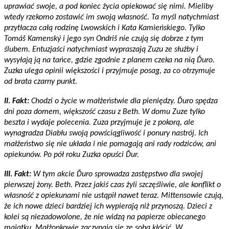
uprawiać swoje, a pod koniec życia opiekować się nimi. Mieliby
wtedy rzekomo zostawić im swoją własność. Ta myśl natychmiast
przytłacza całą rodzinę Lwowskich i Kata Kamieńskiego. Tylko
Tomáš Kamenský i jego syn Ondriš nie czują się dobrze z tym
ślubem. Entuzjaści natychmiast wypraszają Zuzu ze służby i
wysyłają ją na tańce, gdzie zgodnie z planem czeka na nią Ďuro.
Zuzka ulega opinii większości i przyjmuje posag, za co otrzymuje
od brata czarny punkt.
II. Fakt:
Chodzi o życie w małżeństwie dla pieniędzy. Ďuro spędza
dni poza domem, większość czasu z Beth. W domu Zuze tylko
beszta i wydaje polecenia. Zuza przyjmuje je z pokorą, ale
wynagradza Diabłu swoją powściągliwość i ponury nastrój. Ich
małżeństwo się nie układa i nie pomagają ani rady rodziców, ani
opiekunów. Po pół roku Zuzka opuści Ďur.
III. Fakt:
W tym akcie Ďuro sprowadza zastępstwo dla swojej
pierwszej żony. Beth. Przez jakiś czas żyli szczęśliwie, ale konflikt o
własność z opiekunami nie ustąpił nawet teraz. Mittensowie czują,
że ich nowe dzieci bardziej ich wypierają niż przynoszą. Dzieci z
kolei są niezadowolone, że nie widzą na papierze obiecanego
majątku. Małżonkowie zaczynają się ze sobą kłócić. W