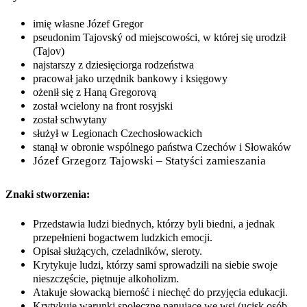
imię własne Józef Gregor
pseudonim Tajovský od miejscowości, w której się urodził
(Tajov)
najstarszy z dziesięciorga rodzeństwa
pracował jako urzędnik bankowy i księgowy
ożenił się z Haną Gregorovą
został wcielony na front rosyjski
został schwytany
służył w Legionach Czechosłowackich
stanął w obronie wspólnego państwa Czechów i Słowaków
Józef Grzegorz Tajowski – Statyści zamieszania
Znaki stworzenia:
Przedstawia ludzi biednych, którzy byli biedni, a jednak
przepełnieni bogactwem ludzkich emocji.
Opisał służących, czeladników, sieroty.
Krytykuje ludzi, którzy sami sprowadzili na siebie swoje
nieszczęście, piętnuje alkoholizm.
Atakuje słowacką bierność i niechęć do przyjęcia edukacji.
Krytykuje warunki społeczne panujące we wsi (ucisk osób