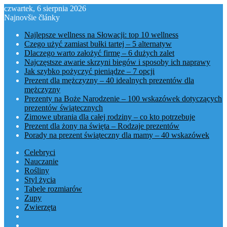
czwartek, 6 sierpnia 2026
Najnovšie články
Najlepsze wellness na Słowacji: top 10 wellness
Czego użyć zamiast bułki tartej – 5 alternatyw
Dlaczego warto założyć firmę – 6 dużych zalet
Najczęstsze awarie skrzyni biegów i sposoby ich naprawy
Jak szybko pożyczyć pieniądze – 7 opcji
Prezent dla mężczyzny – 40 idealnych prezentów dla
mężczyzny
Prezenty na Boże Narodzenie – 100 wskazówek dotyczących
prezentów świątecznych
Zimowe ubrania dla całej rodziny – co kto potrzebuje
Prezent dla żony na święta – Rodzaje prezentów
Porady na prezent świąteczny dla mamy – 40 wskazówek
Celebryci
Nauczanie
Rośliny
Styl życia
Tabele rozmiarów
Zupy
Zwierzęta