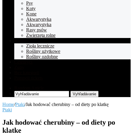
Psy
Koty
Kone
Akwarystyka
Akwarystyka
Rasy psów
Zwierzęta rolne
Rośliny
Zioła lecznicze
Rośliny użytkowe
Rośliny ozdobne
Celebryci
Zupy
Bez kategorii
Pompeii tickets
Random Article
Vyhľadávanie
Home
/
Ptaki
/
Jak hodować cherubiny – od diety po klatkę
Ptaki
Jak hodować cherubiny – od diety po
klatkę