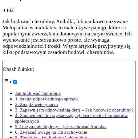
0
142
Jak hodować cherubiny. Andulki, lub naukowo nazywane
Melopsittacus undulatus, to małe i żywe papugi, które są
popularnymi zwierzętami domowymi na całym świecie. Ich
wychowanie jest stosunkowo proste, ale wymaga
odpowiedzialności i troski. W tym artykule przyjrzymy się
kilku podstawowym zasadom hodowli cherubinów.
Obsah článku:
Jak hodować cherubiny
1. zakup odpowiedniego sprzętu
2. Znajdź weterynarza
3. Zapewnij im odpowiednią dietę – Jak hodować cherubiny?
4. Zapewnienie im wystarczającej ilości ruchu i kontaktów
społecznych
5. Utrzymanie higieny – jak zachować Andulas
6. Zwracać uwagę na ich zachowanie
7. Trenuj je – jak hodować cherubiny