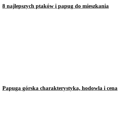
8 najlepszych ptaków i papug do mieszkania
Papuga górska charakterystyka, hodowla i cena