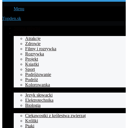
Menu
Topden.sk
Strona główna
Styl życia
Atrakcje
Zdrowie
Filmy i rozrywka
Rozrywka
Projekt
Książki
Sport
Podróżowanie
Podróż
Kolorowanka
Nauczanie
Język słowacki
Elektrotechnika
Biologia
Zwierzęta
Ciekawostki z królestwa zwierząt
Króliki
Ptaki