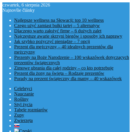
czwartek, 6 sierpnia 2026
Najnovšie články
Najlepsze wellness na Słowacji: top 10 wellness
Czego użyć zamiast bułki tartej – 5 alternatyw
Dlaczego warto założyć firmę – 6 dużych zalet
Najczęstsze awarie skrzyni biegów i sposoby ich naprawy
Jak szybko pożyczyć pieniądze – 7 opcji
Prezent dla mężczyzny – 40 idealnych prezentów dla
mężczyzny
Prezenty na Boże Narodzenie – 100 wskazówek dotyczących
prezentów świątecznych
Zimowe ubrania dla całej rodziny – co kto potrzebuje
Prezent dla żony na święta – Rodzaje prezentów
Porady na prezent świąteczny dla mamy – 40 wskazówek
Celebryci
Nauczanie
Rośliny
Styl życia
Tabele rozmiarów
Zupy
Zwierzęta