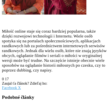
Miłość online staje się coraz bardziej popularna, także
dzięki rozwojowi technologii i Internetu. Wiele osób
spotyka się na portalach społecznościowych, aplikacjach
randkowych lub za pośrednictwem internetowych serwisów
randkowych. Jednak dla wielu osób, które nie znają języków
obcych, oglądanie filmów i seriali o miłości w oryginalnej
wersji może być trudne. Na szczęście istnieje obecnie wiele
sposobów na oglądanie historii miłosnych po czesku, czy to
poprzez dubbing, czy napisy.
0
17
Zaujal ťa článok? Zdieľaj ho:
Pinterest
Messenger
Messenger
WhatsApp
Share
Facebook
X
via
Email
Podobné články