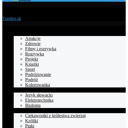
Menu
Topden.sk
Strona
główna
Styl życia
Atrakcje
Zdrowie
Filmy i rozrywka
Rozrywka
Projekt
Książki
Sport
Podróżowanie
Podróż
Kolorowanka
Nauczanie
Język słowacki
Elektrotechnika
Biologia
Zwierzęta
Ciekawostki z królestwa zwierząt
Króliki
Ptaki