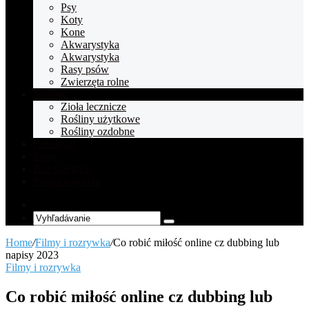
Psy
Koty
Kone
Akwarystyka
Akwarystyka
Rasy psów
Zwierzęta rolne
Rośliny
Zioła lecznicze
Rośliny użytkowe
Rośliny ozdobne
Celebryci
Zupy
Bez kategorii
Pompeii tickets
Random
Article
Vyhľadávanie
Home
/
Filmy i rozrywka
/
Co robić miłość online cz dubbing lub
napisy 2023
Filmy i rozrywka
Co robić miłość online cz dubbing lub