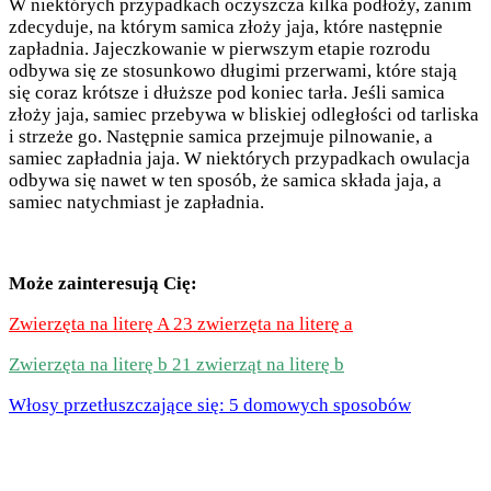
W niektórych przypadkach oczyszcza kilka podłoży, zanim
zdecyduje, na którym samica złoży jaja, które następnie
zapładnia. Jajeczkowanie w pierwszym etapie rozrodu
odbywa się ze stosunkowo długimi przerwami, które stają
się coraz krótsze i dłuższe pod koniec tarła. Jeśli samica
złoży jaja, samiec przebywa w bliskiej odległości od tarliska
i strzeże go. Następnie samica przejmuje pilnowanie, a
samiec zapładnia jaja. W niektórych przypadkach owulacja
odbywa się nawet w ten sposób, że samica składa jaja, a
samiec natychmiast je zapładnia.
Może zainteresują Cię:
Zwierzęta na literę A 23 zwierzęta na literę a
Zwierzęta na literę b 21 zwierząt na literę b
Włosy przetłuszczające się: 5 domowych sposobów