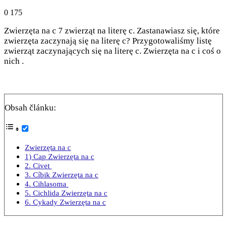
0
175
Zwierzęta na c 7 zwierząt na literę c. Zastanawiasz się, które
zwierzęta zaczynają się na literę c? Przygotowaliśmy listę
zwierząt zaczynających się na literę c. Zwierzęta na c i coś o
nich .
Obsah článku:
Zwierzęta na c
1) Cap Zwierzęta na c
2. Civet
3. Cíbik Zwierzęta na c
4. Cihlasoma
5. Cichlida Zwierzęta na c
6. Cykady Zwierzęta na c