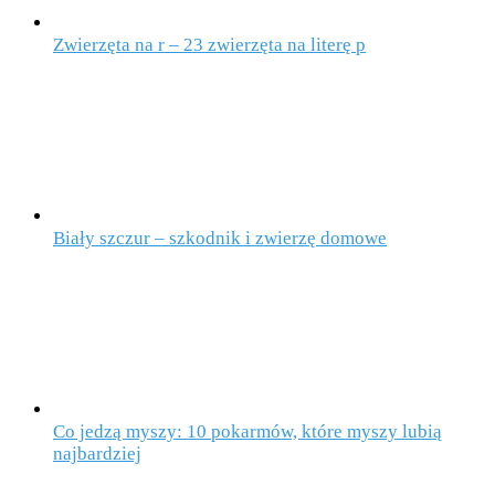
Zwierzęta na r – 23 zwierzęta na literę p
Biały szczur – szkodnik i zwierzę domowe
Co jedzą myszy: 10 pokarmów, które myszy lubią
najbardziej