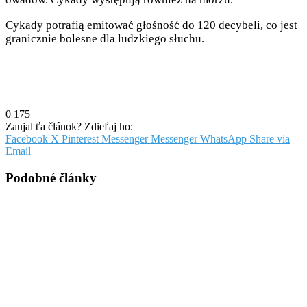
Cykady potrafią emitować głośność do 120 decybeli, co jest
granicznie bolesne dla ludzkiego słuchu.
0
175
Zaujal ťa článok? Zdieľaj ho:
Facebook
X
Pinterest
Messenger
Messenger
WhatsApp
Share via
Email
Podobné články