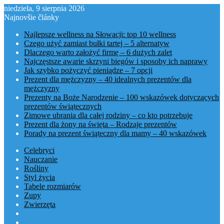
niedziela, 9 sierpnia 2026
Najnovšie články
Najlepsze wellness na Słowacji: top 10 wellness
Czego użyć zamiast bułki tartej – 5 alternatyw
Dlaczego warto założyć firmę – 6 dużych zalet
Najczęstsze awarie skrzyni biegów i sposoby ich naprawy
Jak szybko pożyczyć pieniądze – 7 opcji
Prezent dla mężczyzny – 40 idealnych prezentów dla
mężczyzny
Prezenty na Boże Narodzenie – 100 wskazówek dotyczących
prezentów świątecznych
Zimowe ubrania dla całej rodziny – co kto potrzebuje
Prezent dla żony na święta – Rodzaje prezentów
Porady na prezent świąteczny dla mamy – 40 wskazówek
Celebryci
Nauczanie
Rośliny
Styl życia
Tabele rozmiarów
Zupy
Zwierzęta