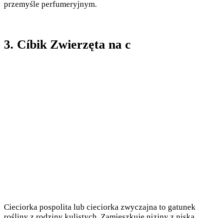
przemyśle perfumeryjnym.
3. Cíbik Zwierzęta na c
Cieciorka pospolita lub cieciorka zwyczajna to gatunek
rośliny z rodziny kulistych. Zamieszkuje niziny z niską