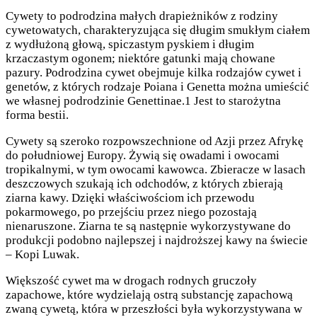
Cywety to podrodzina małych drapieżników z rodziny
cywetowatych, charakteryzująca się długim smukłym ciałem
z wydłużoną głową, spiczastym pyskiem i długim
krzaczastym ogonem; niektóre gatunki mają chowane
pazury. Podrodzina cywet obejmuje kilka rodzajów cywet i
genetów, z których rodzaje Poiana i Genetta można umieścić
we własnej podrodzinie Genettinae.1 Jest to starożytna
forma bestii.
Cywety są szeroko rozpowszechnione od Azji przez Afrykę
do południowej Europy. Żywią się owadami i owocami
tropikalnymi, w tym owocami kawowca. Zbieracze w lasach
deszczowych szukają ich odchodów, z których zbierają
ziarna kawy. Dzięki właściwościom ich przewodu
pokarmowego, po przejściu przez niego pozostają
nienaruszone. Ziarna te są następnie wykorzystywane do
produkcji podobno najlepszej i najdroższej kawy na świecie
– Kopi Luwak.
Większość cywet ma w drogach rodnych gruczoły
zapachowe, które wydzielają ostrą substancję zapachową
zwaną cywetą, która w przeszłości była wykorzystywana w