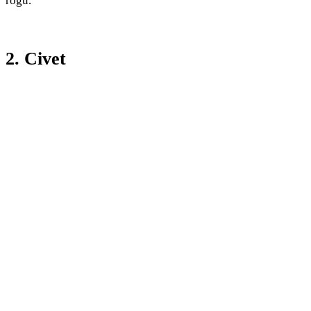
rogu.
2. Civet