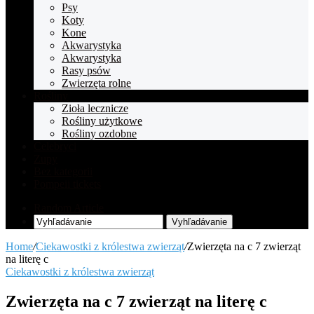
Psy
Koty
Kone
Akwarystyka
Akwarystyka
Rasy psów
Zwierzęta rolne
Rośliny
Zioła lecznicze
Rośliny użytkowe
Rośliny ozdobne
Celebryci
Zupy
Bez kategorii
Pompeii tickets
Random Article
Vyhľadávanie
Home
/
Ciekawostki z królestwa zwierząt
/
Zwierzęta na c 7 zwierząt
na literę c
Ciekawostki z królestwa zwierząt
Zwierzęta na c 7 zwierząt na literę c