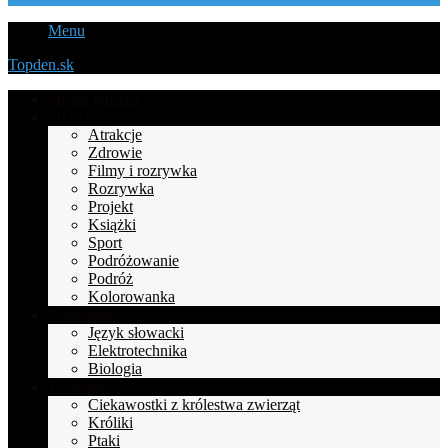
Menu
Topden.sk
Strona główna
Styl życia
Atrakcje
Zdrowie
Filmy i rozrywka
Rozrywka
Projekt
Książki
Sport
Podróżowanie
Podróż
Kolorowanka
Nauczanie
Język słowacki
Elektrotechnika
Biologia
Zwierzęta
Ciekawostki z królestwa zwierząt
Króliki
Ptaki