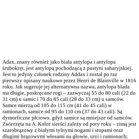
Adax, znany również jako biała antylopa i antylopa
śrubokręt, jest antylopą pochodzącą z pustyni saharyjskiej.
Jest to jedyny członek rodziny Addax i został po raz
pierwszy opisany naukowo przez Henri de Blainville w 1816
roku. Jak sugeruje jej alternatywna nazwa, antylopa blada
ma długie, poskręcane rogi – zazwyczaj 55 do 80 cali (22 do
31 cm) u samic i 70 do 85 cali (28 do 33 cm) u samców.
Samce mierzą od 105 do 115 cm (41 do 45 cali) w
ramionach, samice od 95 do 110 cm (37 do 43 cali). Są
dymorficzne płciowo, gdyż samice są mniejsze od samców.
Zwierzęta na A. Kolor sierści zależy od pory roku – zimą jest
szarobrązowy z białymi tylnymi nogami i stopami oraz
długimi brązowymi włosami na głowie, szyi i ramionach;