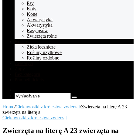
Psy
Koty
Kone
Akwarystyka
Akwarystyka
Rasy psów
Zwierzęta rolne
Rośliny
Zioła lecznicze
Rośliny użytkowe
Rośliny ozdobne
Celebryci
Zupy
Bez kategorii
Pompeii tickets
Random
Article
Vyhľadávanie
Home
/
Ciekawostki z królestwa zwierząt
/
Zwierzęta na literę A 23
zwierzęta na literę a
Ciekawostki z królestwa zwierząt
Zwierzęta na literę A 23 zwierzęta na