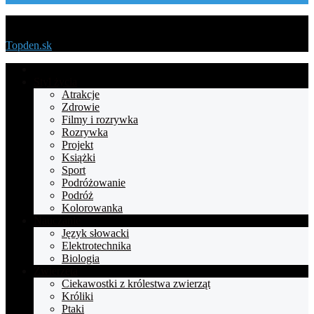
Menu
Topden.sk
Strona
główna
Styl życia
Atrakcje
Zdrowie
Filmy i rozrywka
Rozrywka
Projekt
Książki
Sport
Podróżowanie
Podróż
Kolorowanka
Nauczanie
Język słowacki
Elektrotechnika
Biologia
Zwierzęta
Ciekawostki z królestwa zwierząt
Króliki
Ptaki