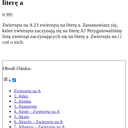
literę a
0
395
Zwierzęta na A 23 zwierzęta na literę a. Zastanawiasz się,
które zwierzęta zaczynają się na literę A? Przygotowaliśmy
listę zwierząt zaczynających się na literę a. Zwierzęta na i i
coś o nich.
Obsah článku:
Zwierzęta na A
1. Adax
2. Agama
3. Agapornis
4. Aguti – Zwierzęta na A
5. Akara
6. Akuchi – Zwierzęta na A
7. Albatros – Zwierzęta na A