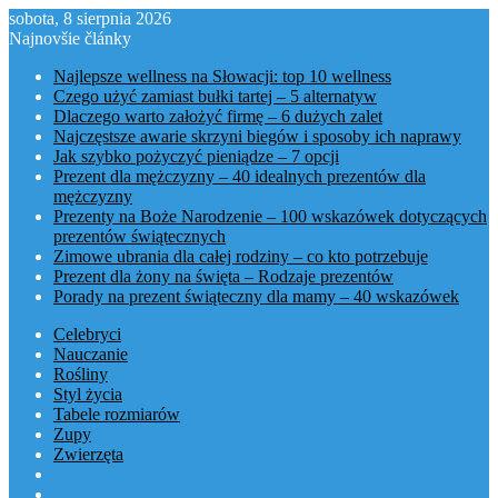
sobota, 8 sierpnia 2026
Najnovšie články
Najlepsze wellness na Słowacji: top 10 wellness
Czego użyć zamiast bułki tartej – 5 alternatyw
Dlaczego warto założyć firmę – 6 dużych zalet
Najczęstsze awarie skrzyni biegów i sposoby ich naprawy
Jak szybko pożyczyć pieniądze – 7 opcji
Prezent dla mężczyzny – 40 idealnych prezentów dla
mężczyzny
Prezenty na Boże Narodzenie – 100 wskazówek dotyczących
prezentów świątecznych
Zimowe ubrania dla całej rodziny – co kto potrzebuje
Prezent dla żony na święta – Rodzaje prezentów
Porady na prezent świąteczny dla mamy – 40 wskazówek
Celebryci
Nauczanie
Rośliny
Styl życia
Tabele rozmiarów
Zupy
Zwierzęta