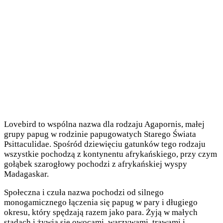
Lovebird to wspólna nazwa dla rodzaju Agapornis, małej
grupy papug w rodzinie papugowatych Starego Świata
Psittaculidae. Spośród dziewięciu gatunków tego rodzaju
wszystkie pochodzą z kontynentu afrykańskiego, przy czym
gołąbek szarogłowy pochodzi z afrykańskiej wyspy
Madagaskar.
Społeczna i czuła nazwa pochodzi od silnego
monogamicznego łączenia się papug w pary i długiego
okresu, który spędzają razem jako para. Żyją w małych
stadach i żywią się owocami, warzywami, trawami i