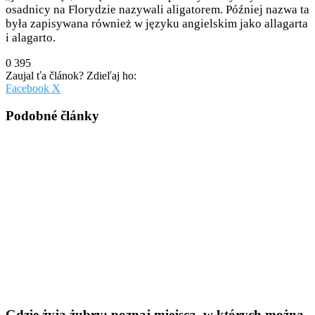
osadnicy na Florydzie nazywali aligatorem. Później nazwa ta
była zapisywana również w języku angielskim jako allagarta
i alagarto.
0
395
Zaujal ťa článok? Zdieľaj ho:
Pinterest
Messenger
Messenger
WhatsApp
Share
Facebook
X
via
Email
Podobné články
Gdzie żyją żubry: poznaj miejsca, w których można