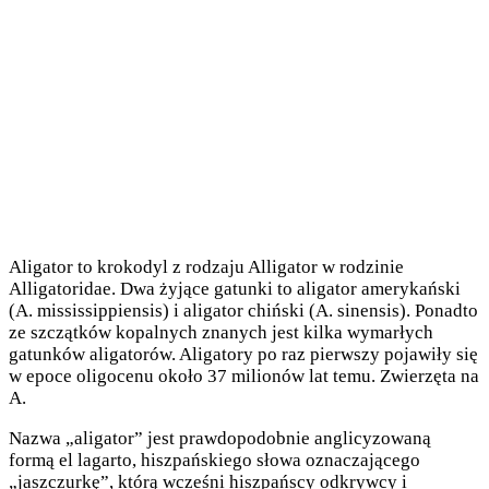
Aligator to krokodyl z rodzaju Alligator w rodzinie
Alligatoridae. Dwa żyjące gatunki to aligator amerykański
(A. mississippiensis) i aligator chiński (A. sinensis). Ponadto
ze szczątków kopalnych znanych jest kilka wymarłych
gatunków aligatorów. Aligatory po raz pierwszy pojawiły się
w epoce oligocenu około 37 milionów lat temu. Zwierzęta na
A.
Nazwa „aligator” jest prawdopodobnie anglicyzowaną
formą el lagarto, hiszpańskiego słowa oznaczającego
„jaszczurkę”, którą wcześni hiszpańscy odkrywcy i