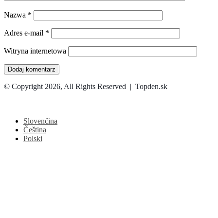
Nazwa
*
Adres e-mail
*
Witryna internetowa
© Copyright 2026, All Rights Reserved | Topden.sk
Facebook
X
WhatsApp
Telegram
Back
to
top
Slovenčina
button
Čeština
Polski