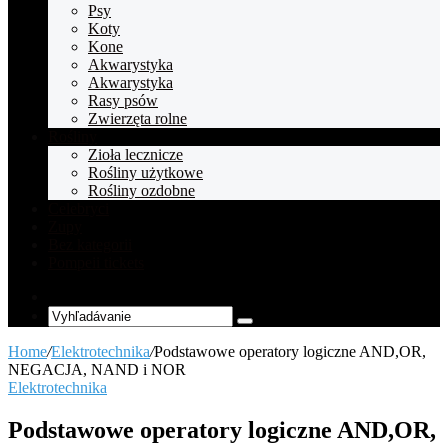
Psy
Koty
Kone
Akwarystyka
Akwarystyka
Rasy psów
Zwierzęta rolne
Rośliny
Zioła lecznicze
Rośliny użytkowe
Rośliny ozdobne
Celebryci
Zupy
Bez kategorii
Pompeii tickets
Random
Article
Vyhľadávanie
Home
/
Elektrotechnika
/
Podstawowe operatory logiczne AND,OR,
NEGACJA, NAND i NOR
Elektrotechnika
Podstawowe operatory logiczne AND,OR,