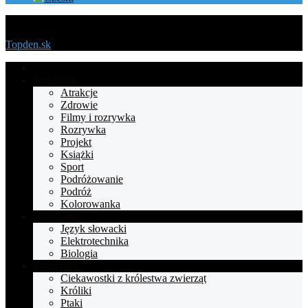
Menu
Topden.sk
Strona
główna
Styl życia
Atrakcje
Zdrowie
Filmy i rozrywka
Rozrywka
Projekt
Książki
Sport
Podróżowanie
Podróż
Kolorowanka
Nauczanie
Język słowacki
Elektrotechnika
Biologia
Zwierzęta
Ciekawostki z królestwa zwierząt
Króliki
Ptaki