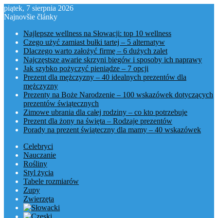
piątek, 7 sierpnia 2026
Najnovšie články
Najlepsze wellness na Słowacji: top 10 wellness
Czego użyć zamiast bułki tartej – 5 alternatyw
Dlaczego warto założyć firmę – 6 dużych zalet
Najczęstsze awarie skrzyni biegów i sposoby ich naprawy
Jak szybko pożyczyć pieniądze – 7 opcji
Prezent dla mężczyzny – 40 idealnych prezentów dla
mężczyzny
Prezenty na Boże Narodzenie – 100 wskazówek dotyczących
prezentów świątecznych
Zimowe ubrania dla całej rodziny – co kto potrzebuje
Prezent dla żony na święta – Rodzaje prezentów
Porady na prezent świąteczny dla mamy – 40 wskazówek
Celebryci
Nauczanie
Rośliny
Styl życia
Tabele rozmiarów
Zupy
Zwierzęta