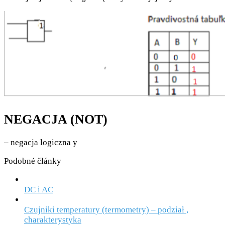
NEGACJA (NOT)
– negacja logiczna y
Podobné články
DC i AC
Czujniki temperatury (termometry) – podział ,
charakterystyka