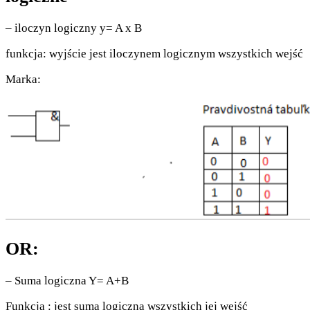
– iloczyn logiczny y= A x B
funkcja: wyjście jest iloczynem logicznym wszystkich wejść
Marka:
OR:
– Suma logiczna Y= A+B
Funkcja : jest sumą logiczną wszystkich jej wejść