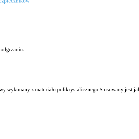
 bezpieczników
podgrzaniu.
y wykonany z materiału polikrystalicznego.Stosowany jest jak