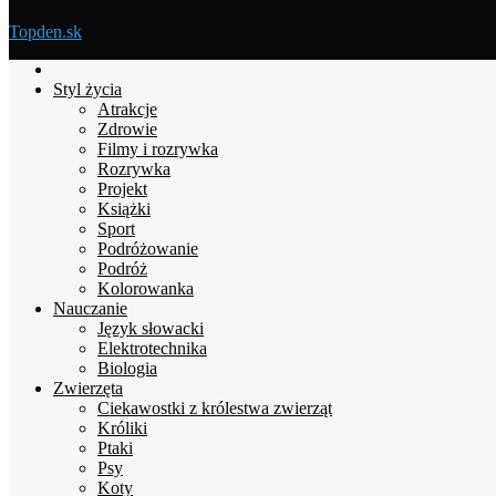
Topden.sk
Strona
główna
Styl życia
Atrakcje
Zdrowie
Filmy i rozrywka
Rozrywka
Projekt
Książki
Sport
Podróżowanie
Podróż
Kolorowanka
Nauczanie
Język słowacki
Elektrotechnika
Biologia
Zwierzęta
Ciekawostki z królestwa zwierząt
Króliki
Ptaki
Psy
Koty