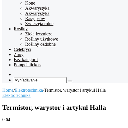
Kone
Akwarystyka
Akwarystyka
Rasy psów
Zwierzęta rolne
Rośliny
Zioła lecznicze
Rośliny użytkowe
Rośliny ozdobne
Celebryci
Zupy
Bez kategorii
Pompeii tickets
Random
Article
Vyhľadávanie
Home
/
Elektrotechnika
/
Termistor, warystor i artykuł Halla
Elektrotechnika
Termistor, warystor i artykuł Halla
0
64