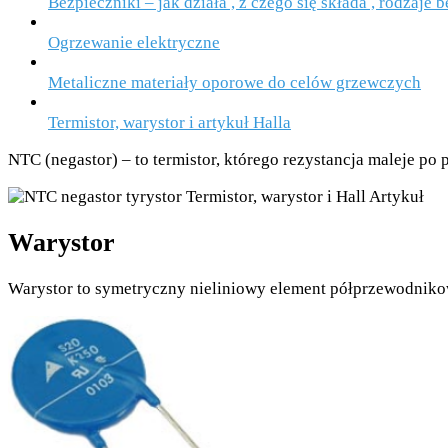
Bezpieczniki – jak działa , z czego się składa , rodzaje
Ogrzewanie elektryczne
Metaliczne materiały oporowe do celów grzewczych
Termistor, warystor i artykuł Halla
NTC (negastor) – to termistor, którego rezystancja maleje po 
Warystor
Warystor to symetryczny nieliniowy element półprzewodnikow