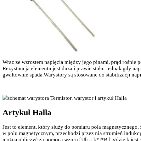
Wraz ze wzrostem napięcia między jego pinami, prąd rośnie p
Rezystancja elementu jest duża i prawie stała. Jednak gdy n
gwałtownie spada.Warystory są stosowane do stabilizacji napi
Artykuł Halla
Jest to element, który służy do pomiaru pola magnetycznego. 
w polu magnetycznym, przechodzi przez nią strumień indukcyj
można obliczyć za pomocą wzoru [Uh = k*I*B ], gdzie k jest s