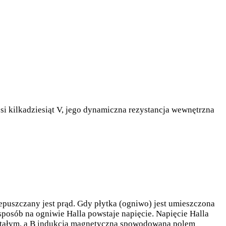
si kilkadziesiąt V, jego dynamiczna rezystancja wewnętrzna
zepuszczany jest prąd. Gdy płytka (ogniwo) jest umieszczona
posób na ogniwie Halla powstaje napięcie. Napięcie Halla
em stałym, a B indukcją magnetyczną spowodowaną polem