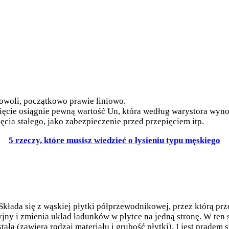
owoli, początkowo prawie liniowo.
apięcie osiągnie pewną wartość Un, która według warystora wyno
ęcia stałego, jako zabezpieczenie przed przepięciem itp.
5 rzeczy, które musisz wiedzieć o łysieniu typu męskiego
Składa się z wąskiej płytki półprzewodnikowej, przez którą pr
ny i zmienia układ ładunków w płytce na jedną stronę. W ten s
tałą (zawiera rodzaj materiału i grubość płytki), I jest prąd