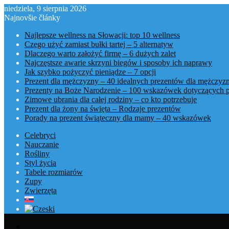
niedziela, 9 sierpnia 2026
Najnovšie články
Najlepsze wellness na Słowacji: top 10 wellness
Czego użyć zamiast bułki tartej – 5 alternatyw
Dlaczego warto założyć firmę – 6 dużych zalet
Najczęstsze awarie skrzyni biegów i sposoby ich naprawy
Jak szybko pożyczyć pieniądze – 7 opcji
Prezent dla mężczyzny – 40 idealnych prezentów dla mężczyz
Prezenty na Boże Narodzenie – 100 wskazówek dotyczących 
Zimowe ubrania dla całej rodziny – co kto potrzebuje
Prezent dla żony na święta – Rodzaje prezentów
Porady na prezent świąteczny dla mamy – 40 wskazówek
Celebryci
Nauczanie
Rośliny
Styl życia
Tabele rozmiarów
Zupy
Zwierzęta
Menu