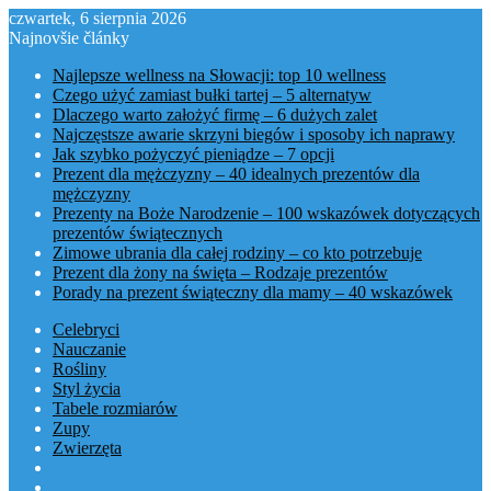
czwartek, 6 sierpnia 2026
Najnovšie články
Najlepsze wellness na Słowacji: top 10 wellness
Czego użyć zamiast bułki tartej – 5 alternatyw
Dlaczego warto założyć firmę – 6 dużych zalet
Najczęstsze awarie skrzyni biegów i sposoby ich naprawy
Jak szybko pożyczyć pieniądze – 7 opcji
Prezent dla mężczyzny – 40 idealnych prezentów dla
mężczyzny
Prezenty na Boże Narodzenie – 100 wskazówek dotyczących
prezentów świątecznych
Zimowe ubrania dla całej rodziny – co kto potrzebuje
Prezent dla żony na święta – Rodzaje prezentów
Porady na prezent świąteczny dla mamy – 40 wskazówek
Celebryci
Nauczanie
Rośliny
Styl życia
Tabele rozmiarów
Zupy
Zwierzęta