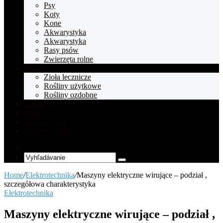
Psy
Koty
Kone
Akwarystyka
Akwarystyka
Rasy psów
Zwierzęta rolne
Rośliny
Zioła lecznicze
Rośliny użytkowe
Rośliny ozdobne
Celebryci
Zupy
Bez kategorii
Pompeii tickets
Random
Article
Vyhľadávanie
Home
/
Elektrotechnika
/
Maszyny elektryczne wirujące – podział ,
szczegółowa charakterystyka
Elektrotechnika
Maszyny elektryczne wirujące – podział ,