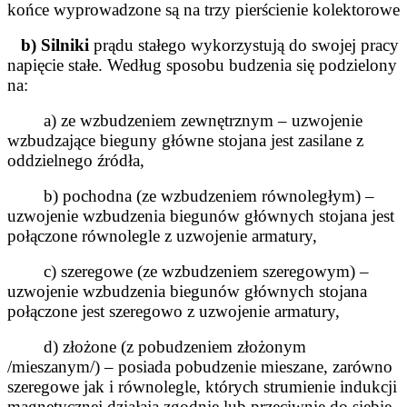
końce wyprowadzone są na trzy pierścienie kolektorowe
b) Silniki
prądu stałego wykorzystują do swojej pracy
napięcie stałe. Według sposobu budzenia się
podzielony
na:
a) ze wzbudzeniem zewnętrznym – uzwojenie
wzbudzające bieguny główne stojana jest zasilane z
oddzielnego źródła,
b) pochodna (ze wzbudzeniem równoległym) –
uzwojenie wzbudzenia biegunów głównych stojana jest
połączone równolegle z
uzwojenie armatury,
c) szeregowe (ze wzbudzeniem szeregowym) –
uzwojenie wzbudzenia biegunów głównych stojana
połączone jest szeregowo z
uzwojenie armatury,
d) złożone (z pobudzeniem złożonym
/mieszanym/) – posiada pobudzenie mieszane, zarówno
szeregowe jak i
równolegle, których strumienie indukcji
magnetycznej działają zgodnie lub przeciwnie do siebie.