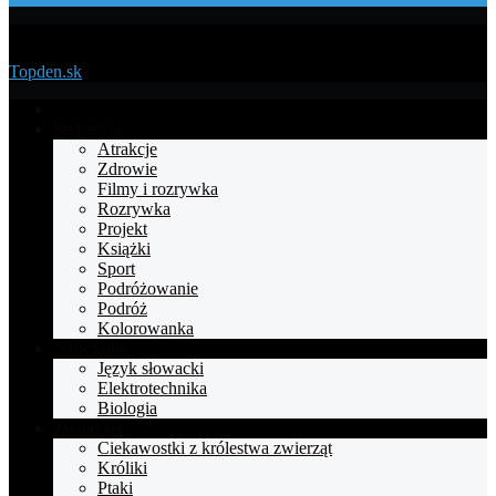
Menu
Topden.sk
Strona
główna
Styl życia
Atrakcje
Zdrowie
Filmy i rozrywka
Rozrywka
Projekt
Książki
Sport
Podróżowanie
Podróż
Kolorowanka
Nauczanie
Język słowacki
Elektrotechnika
Biologia
Zwierzęta
Ciekawostki z królestwa zwierząt
Króliki
Ptaki