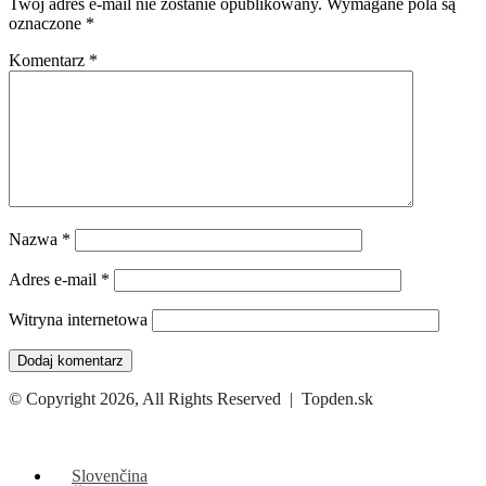
Twój adres e-mail nie zostanie opublikowany.
Wymagane pola są
oznaczone
*
Komentarz
*
Nazwa
*
Adres e-mail
*
Witryna internetowa
© Copyright 2026, All Rights Reserved | Topden.sk
Facebook
X
WhatsApp
Telegram
Back
to
top
Slovenčina