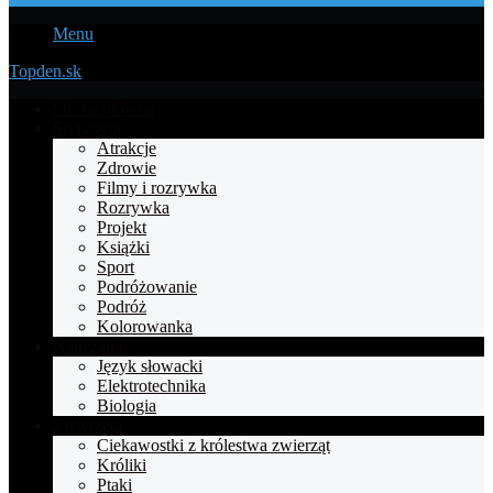
Menu
Topden.sk
Strona główna
Styl życia
Atrakcje
Zdrowie
Filmy i rozrywka
Rozrywka
Projekt
Książki
Sport
Podróżowanie
Podróż
Kolorowanka
Nauczanie
Język słowacki
Elektrotechnika
Biologia
Zwierzęta
Ciekawostki z królestwa zwierząt
Króliki
Ptaki