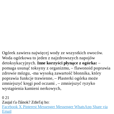
Ogórek zawiera najwięcej wody ze wszystkich owoców.
Woda ogórkowa to jeden z najzdrowszych napojów
detoksykacyjnych.
Inne korzyści płynące z ogórka:
–
pomaga usunąć toksyny z organizmu, – flawonoid poprawia
zdrowie mózgu, -ma wysoką zawartość błonnika, który
poprawia funkcje trawienne, – Plasterki ogórka może
zmniejszyć kręgi pod oczami , – zmniejszyć ryzyko
wystąpienia kamieni nerkowych,
0
21
Zaujal ťa článok? Zdieľaj ho:
Facebook
X
Pinterest
Messenger
Messenger
WhatsApp
Share via
Email