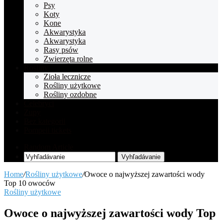
Psy
Koty
Kone
Akwarystyka
Akwarystyka
Rasy psów
Zwierzęta rolne
Rośliny
Zioła lecznicze
Rośliny użytkowe
Rośliny ozdobne
Celebryci
Zupy
Bez kategorii
Pompeii tickets
Random Article
Vyhľadávanie
Home
/
Rośliny użytkowe
/
Owoce o najwyższej zawartości wody
Top 10 owoców
Rośliny użytkowe
Owoce o najwyższej zawartości wody Top