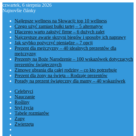
czwartek, 6 sierpnia 2026
Najnovšie články
Najlepsze wellness na Słowacji: top 10 wellness
Czego użyć zamiast bułki tartej – 5 alternatyw
Dlaczego warto założyć firmę – 6 dużych zalet
Najczęstsze awarie skrzyni biegów i sposoby ich naprawy
Jak szybko pożyczyć pieniądze – 7 opcji
Prezent dla mężczyzny – 40 idealnych prezentów dla
mężczyzny
Prezenty na Boże Narodzenie – 100 wskazówek dotyczących
prezentów świątecznych
Zimowe ubrania dla całej rodziny – co kto potrzebuje
Prezent dla żony na święta – Rodzaje prezentów
Porady na prezent świąteczny dla mamy – 40 wskazówek
Celebryci
Nauczanie
Rośliny
Styl życia
Tabele rozmiarów
Zupy
Zwierzęta