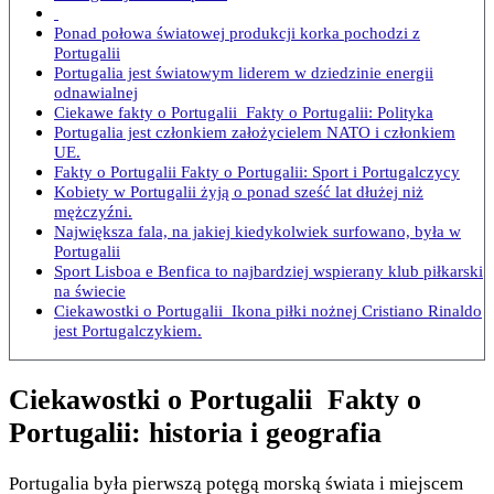
Ponad połowa światowej produkcji korka pochodzi z
Portugalii
Portugalia jest światowym liderem w dziedzinie energii
odnawialnej
Ciekawe fakty o Portugalii Fakty o Portugalii: Polityka
Portugalia jest członkiem założycielem NATO i członkiem
UE.
Fakty o Portugalii Fakty o Portugalii: Sport i Portugalczycy
Kobiety w Portugalii żyją o ponad sześć lat dłużej niż
mężczyźni.
Największa fala, na jakiej kiedykolwiek surfowano, była w
Portugalii
Sport Lisboa e Benfica to najbardziej wspierany klub piłkarski
na świecie
Ciekawostki o Portugalii Ikona piłki nożnej Cristiano Rinaldo
jest Portugalczykiem.
Ciekawostki o Portugalii Fakty o
Portugalii: historia i geografia
Portugalia była pierwszą potęgą morską świata i miejscem