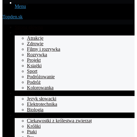
Menu
Topden.sk
Strona główna
Styl życia
Atrakcje
Zdrowie
Filmy i rozrywka
Rozrywka
Projekt
Książki
Sport
Podróżowanie
Podróż
Kolorowanka
Nauczanie
Język słowacki
Elektrotechnika
Biologia
Zwierzęta
Ciekawostki z królestwa zwierząt
Króliki
Ptaki