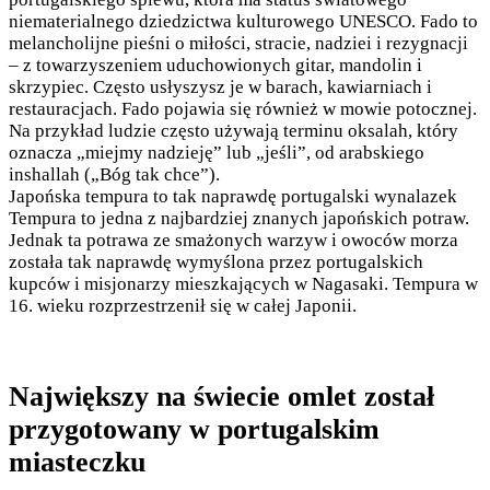
niematerialnego dziedzictwa kulturowego UNESCO. Fado to
melancholijne pieśni o miłości, stracie, nadziei i rezygnacji
– z towarzyszeniem uduchowionych gitar, mandolin i
skrzypiec. Często usłyszysz je w barach, kawiarniach i
restauracjach. Fado pojawia się również w mowie potocznej.
Na przykład ludzie często używają terminu oksalah, który
oznacza „miejmy nadzieję” lub „jeśli”, od arabskiego
inshallah („Bóg tak chce”).
Japońska tempura to tak naprawdę portugalski wynalazek
Tempura to jedna z najbardziej znanych japońskich potraw.
Jednak ta potrawa ze smażonych warzyw i owoców morza
została tak naprawdę wymyślona przez portugalskich
kupców i misjonarzy mieszkających w Nagasaki. Tempura w
16. wieku rozprzestrzenił się w całej Japonii.
Największy na świecie omlet został
przygotowany w portugalskim
miasteczku