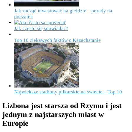
Jak zacząć inwestować na giełdzie – porady na
początek
Jak często się spowiadać?
Top 10 ciekawych faktów o Kazachstanie
Największe stadiony piłkarskie na świecie – Top 10
Lizbona jest starsza od Rzymu i jest
jednym z najstarszych miast w
Europie