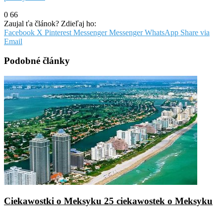
0
66
Zaujal ťa článok? Zdieľaj ho:
Facebook
X
Pinterest
Messenger
Messenger
WhatsApp
Share via
Email
Podobné články
Ciekawostki o Meksyku 25 ciekawostek o Meksyku