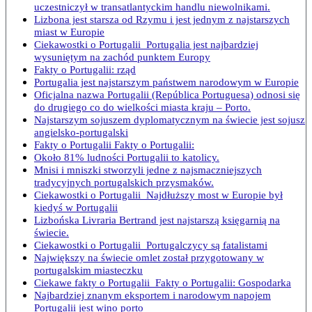
uczestniczył w transatlantyckim handlu niewolnikami.
Lizbona jest starsza od Rzymu i jest jednym z najstarszych
miast w Europie
Ciekawostki o Portugalii Portugalia jest najbardziej
wysuniętym na zachód punktem Europy
Fakty o Portugalii: rząd
Portugalia jest najstarszym państwem narodowym w Europie
Oficjalna nazwa Portugalii (República Portuguesa) odnosi się
do drugiego co do wielkości miasta kraju – Porto.
Najstarszym sojuszem dyplomatycznym na świecie jest sojusz
angielsko-portugalski
Fakty o Portugalii Fakty o Portugalii:
Około 81% ludności Portugalii to katolicy.
Mnisi i mniszki stworzyli jedne z najsmaczniejszych
tradycyjnych portugalskich przysmaków.
Ciekawostki o Portugalii Najdłuższy most w Europie był
kiedyś w Portugalii
Lizbońska Livraria Bertrand jest najstarszą księgarnią na
świecie.
Ciekawostki o Portugalii Portugalczycy są fatalistami
Największy na świecie omlet został przygotowany w
portugalskim miasteczku
Ciekawe fakty o Portugalii Fakty o Portugalii: Gospodarka
Najbardziej znanym eksportem i narodowym napojem
Portugalii jest wino porto