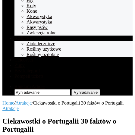
Psy
Koty
Kone
Akwarystyka
Akwarystyka
Rasy psów
Zwierzęta rolne
Rośliny
Zioła lecznicze
Rośliny użytkowe
Rośliny ozdobne
Celebryci
Zupy
Bez kategorii
Pompeii tickets
Random Article
Vyhľadávanie
Home
/
Atrakcje
/
Ciekawostki o Portugalii 30 faktów o Portugalii
Atrakcje
Ciekawostki o Portugalii 30 faktów o
Portugalii