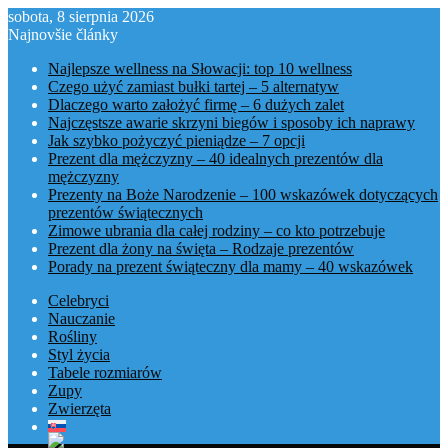
sobota, 8 sierpnia 2026
Najnovšie články
Najlepsze wellness na Słowacji: top 10 wellness
Czego użyć zamiast bułki tartej – 5 alternatyw
Dlaczego warto założyć firmę – 6 dużych zalet
Najczęstsze awarie skrzyni biegów i sposoby ich naprawy
Jak szybko pożyczyć pieniądze – 7 opcji
Prezent dla mężczyzny – 40 idealnych prezentów dla
mężczyzny
Prezenty na Boże Narodzenie – 100 wskazówek dotyczących
prezentów świątecznych
Zimowe ubrania dla całej rodziny – co kto potrzebuje
Prezent dla żony na święta – Rodzaje prezentów
Porady na prezent świąteczny dla mamy – 40 wskazówek
Celebryci
Nauczanie
Rośliny
Styl życia
Tabele rozmiarów
Zupy
Zwierzęta