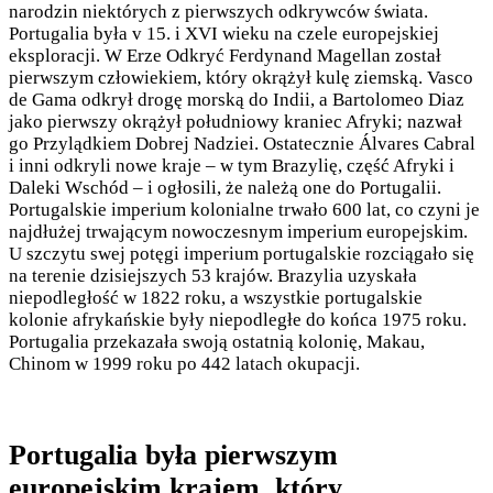
narodzin niektórych z pierwszych odkrywców świata.
Portugalia była v 15. i XVI wieku na czele europejskiej
eksploracji. W Erze Odkryć Ferdynand Magellan został
pierwszym człowiekiem, który okrążył kulę ziemską. Vasco
de Gama odkrył drogę morską do Indii, a Bartolomeo Diaz
jako pierwszy okrążył południowy kraniec Afryki; nazwał
go Przylądkiem Dobrej Nadziei. Ostatecznie Álvares Cabral
i inni odkryli nowe kraje – w tym Brazylię, część Afryki i
Daleki Wschód – i ogłosili, że należą one do Portugalii.
Portugalskie imperium kolonialne trwało 600 lat, co czyni je
najdłużej trwającym nowoczesnym imperium europejskim.
U szczytu swej potęgi imperium portugalskie rozciągało się
na terenie dzisiejszych 53 krajów. Brazylia uzyskała
niepodległość w 1822 roku, a wszystkie portugalskie
kolonie afrykańskie były niepodległe do końca 1975 roku.
Portugalia przekazała swoją ostatnią kolonię, Makau,
Chinom w 1999 roku po 442 latach okupacji.
Portugalia była pierwszym
europejskim krajem, który