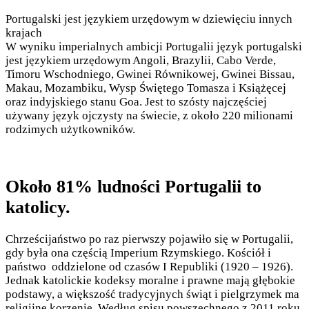
Portugalski jest językiem urzędowym w dziewięciu innych
krajach
W wyniku imperialnych ambicji Portugalii język portugalski
jest językiem urzędowym Angoli, Brazylii, Cabo Verde,
Timoru Wschodniego, Gwinei Równikowej, Gwinei Bissau,
Makau, Mozambiku, Wysp Świętego Tomasza i Książęcej
oraz indyjskiego stanu Goa. Jest to szósty najczęściej
używany język ojczysty na świecie, z około 220 milionami
rodzimych użytkowników.
Około 81% ludności Portugalii to
katolicy.
Chrześcijaństwo po raz pierwszy pojawiło się w Portugalii,
gdy była ona częścią Imperium Rzymskiego. Kościół i
państwo oddzielone od czasów I Republiki (1920 – 1926).
Jednak katolickie kodeksy moralne i prawne mają głębokie
podstawy, a większość tradycyjnych świąt i pielgrzymek ma
religijne korzenie. Według spisu powszechnego z 2011 roku