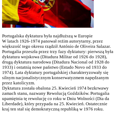
Portugalska dyktatura była najdłuższą w Europie
W latach 1926-1974 panował reżim autorytarny, przez
większość tego okresu rządził António de Oliveira Salazar.
Portugalia przeszła przez trzy fazy dyktatury: pierwszą była
dyktatura wojskowa (Ditadura Militar od 1926 do 1928),
drugą dyktatura narodowa (Ditadura Nacional od 1928 do
1933) i ostatnią nowe państwo (Estado Novo od 1933 do
1974). Lata dyktatury portugalskiej charakteryzowały się
silnym nacjonalistycznym konserwatyzmem napędzanym
przez katolicyzm.
Dyktatura została obalona 25. Kwiecień 1974 bezkrwawy
zamach stanu, nazwany Rewolucją Goździków. Portugalia
upamiętnia tę rewolucję co roku w Dniu Wolności (Dia da
Liberdade), który przypada na 25. Kwiecień. Ostatecznie
kraj ten stał się demokratyczną republiką w 1976 roku.