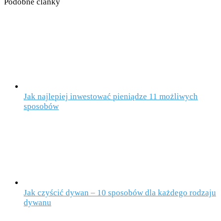
Podobné články
Jak najlepiej inwestować pieniądze 11 możliwych
sposobów
Jak czyścić dywan – 10 sposobów dla każdego rodzaju
dywanu