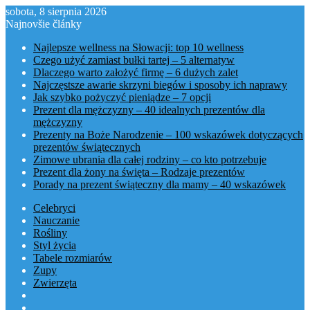
sobota, 8 sierpnia 2026
Najnovšie články
Najlepsze wellness na Słowacji: top 10 wellness
Czego użyć zamiast bułki tartej – 5 alternatyw
Dlaczego warto założyć firmę – 6 dużych zalet
Najczęstsze awarie skrzyni biegów i sposoby ich naprawy
Jak szybko pożyczyć pieniądze – 7 opcji
Prezent dla mężczyzny – 40 idealnych prezentów dla
mężczyzny
Prezenty na Boże Narodzenie – 100 wskazówek dotyczących
prezentów świątecznych
Zimowe ubrania dla całej rodziny – co kto potrzebuje
Prezent dla żony na święta – Rodzaje prezentów
Porady na prezent świąteczny dla mamy – 40 wskazówek
Celebryci
Nauczanie
Rośliny
Styl życia
Tabele rozmiarów
Zupy
Zwierzęta