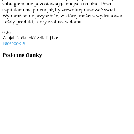
zabiegiem, nie pozostawiając miejsca na błąd. Poza
szpitalami ma potencjał, by zrewolucjonizować świat.
Wyobraź sobie przyszłość, w której możesz wydrukować
każdy produkt, który zrobisz w domu.
0
26
Zaujal ťa článok? Zdieľaj ho:
Pinterest
Messenger
Messenger
WhatsApp
Share
Facebook
X
via
Email
Podobné články