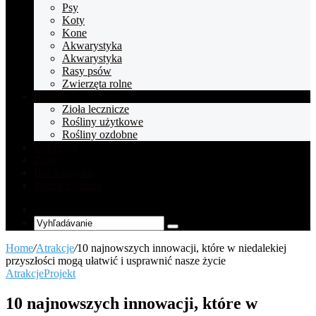
Psy
Koty
Kone
Akwarystyka
Akwarystyka
Rasy psów
Zwierzęta rolne
Rośliny
Zioła lecznicze
Rośliny użytkowe
Rośliny ozdobne
Celebryci
Zupy
Bez kategorii
Pompeii tickets
Random
Article
Vyhľadávanie
Home
/
Atrakcje
/
10 najnowszych innowacji, które w niedalekiej
przyszłości mogą ułatwić i usprawnić nasze życie
Atrakcje
Projekt
10 najnowszych innowacji, które w