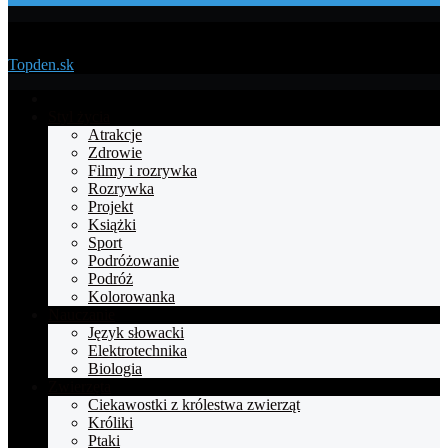
Menu
Topden.sk
Strona
główna
Styl życia
Atrakcje
Zdrowie
Filmy i rozrywka
Rozrywka
Projekt
Książki
Sport
Podróżowanie
Podróż
Kolorowanka
Nauczanie
Język słowacki
Elektrotechnika
Biologia
Zwierzęta
Ciekawostki z królestwa zwierząt
Króliki
Ptaki