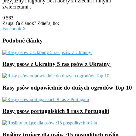
przyjazny i łagodny .Jest dobry z dziećmi i innymi
zwierzętami .
0
563
Zaujal ťa článok? Zdieľaj ho:
Pinterest
Messenger
Messenger
WhatsApp
Share
Facebook
X
via
Email
Podobné články
Rasy psów z Ukrainy 5 ras psów z Ukrainy
Rasy psów odpowiednie do dużych ogrodów Top 10
Rasy psów portugalskich 8 ras z Portugalii
Rośliny trujące dla psów :15 pospolitych roślin