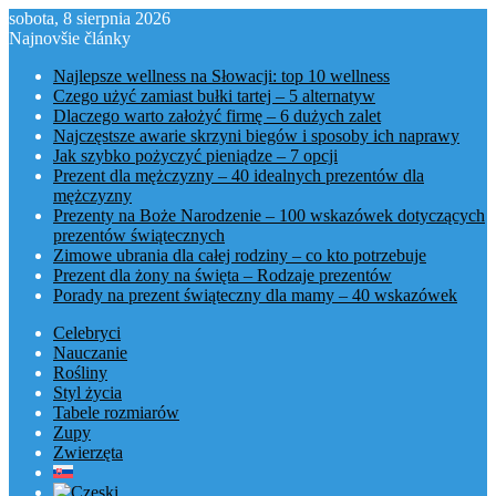
sobota, 8 sierpnia 2026
Najnovšie články
Najlepsze wellness na Słowacji: top 10 wellness
Czego użyć zamiast bułki tartej – 5 alternatyw
Dlaczego warto założyć firmę – 6 dużych zalet
Najczęstsze awarie skrzyni biegów i sposoby ich naprawy
Jak szybko pożyczyć pieniądze – 7 opcji
Prezent dla mężczyzny – 40 idealnych prezentów dla
mężczyzny
Prezenty na Boże Narodzenie – 100 wskazówek dotyczących
prezentów świątecznych
Zimowe ubrania dla całej rodziny – co kto potrzebuje
Prezent dla żony na święta – Rodzaje prezentów
Porady na prezent świąteczny dla mamy – 40 wskazówek
Celebryci
Nauczanie
Rośliny
Styl życia
Tabele rozmiarów
Zupy
Zwierzęta