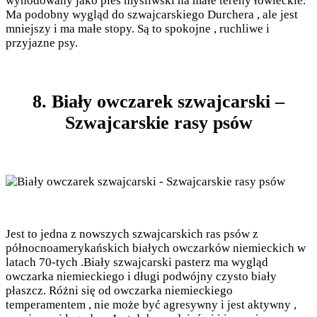
wyhodowany jako pies myśliwski na małe tereny łowieckie.
Ma podobny wygląd do szwajcarskiego Durchera , ale jest
mniejszy i ma małe stopy. Są to spokojne , ruchliwe i
przyjazne psy.
8. Biały owczarek szwajcarski –
Szwajcarskie rasy psów
Jest to jedna z nowszych szwajcarskich ras psów z
północnoamerykańskich białych owczarków niemieckich w
latach 70-tych .Biały szwajcarski pasterz ma wygląd
owczarka niemieckiego i długi podwójny czysto biały
płaszcz. Różni się od owczarka niemieckiego
temperamentem , nie może być agresywny i jest aktywny ,