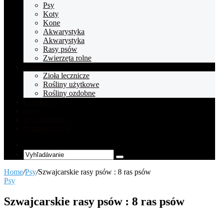
Psy
Koty
Kone
Akwarystyka
Akwarystyka
Rasy psów
Zwierzęta rolne
Rośliny
Zioła lecznicze
Rośliny użytkowe
Rośliny ozdobne
Celebryci
Zupy
Bez kategorii
Pompeii tickets
Random
Article
Vyhľadávanie
Home
/
Psy
/
Szwajcarskie rasy psów : 8 ras psów
Psy
Szwajcarskie rasy psów : 8 ras psów