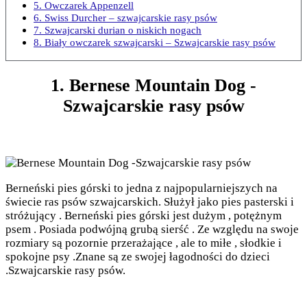
5. Owczarek Appenzell
6. Swiss Durcher – szwajcarskie rasy psów
7. Szwajcarski durian o niskich nogach
8. Biały owczarek szwajcarski – Szwajcarskie rasy psów
1. Bernese Mountain Dog -
Szwajcarskie rasy psów
Berneński pies górski to jedna z najpopularniejszych na
świecie ras psów szwajcarskich. Służył jako pies pasterski i
stróżujący . Berneński pies górski jest dużym , potężnym
psem . Posiada podwójną grubą sierść . Ze względu na swoje
rozmiary są pozornie przerażające , ale to miłe , słodkie i
spokojne psy .Znane są ze swojej łagodności do dzieci
.Szwajcarskie rasy psów.