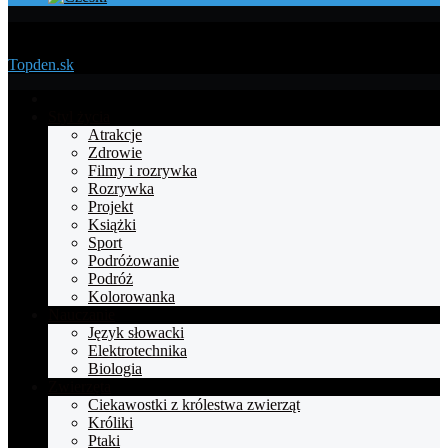
Menu
Topden.sk
Strona
główna
Styl życia
Atrakcje
Zdrowie
Filmy i rozrywka
Rozrywka
Projekt
Książki
Sport
Podróżowanie
Podróż
Kolorowanka
Nauczanie
Język słowacki
Elektrotechnika
Biologia
Zwierzęta
Ciekawostki z królestwa zwierząt
Króliki
Ptaki