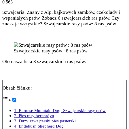
0
563
Szwajcaria. Znany z Alp, bajkowych zamków, czekolady i
wspaniałych psów. Zobacz 6 szwajcarskich ras psów. Czy
znasz je wszystkie? Szwajcarskie rasy psów: 8 ras psów.
Szwajcarskie rasy psów : 8 ras psów
Oto nasza lista 8 szwajcarskich ras psów:
Obsah článku:
1. Bernese Mountain Dog -Szwajcarskie rasy psów
2. Pies rasy bernardyn
3. Duży szwajcarski pies pasterski
4. Entlebush Shepherd Dog