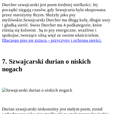
Durcher szwajcarski jest psem średniej wielkości. Jej
początki sięgają czasów, gdy Szwajcaria była okupowana
przez starożytny Rzym. Służyły jako psy
myśliwskie.Szwajcarski Durcher ma długą kufę, długie uszy
i gładką sierść. Swiss Durcher ma 4 podkategorie, które
różnią się kolorem . Są to psy energiczne, wrażliwe i
spokojne, tworzące silną więź ze swoim właścicielem.
Dlaczego pies się zrzuca – przyczyny i ochrona sierści.
7. Szwajcarski durian o niskich
nogach
Durian szwajcarski niskonożny jest małym psem, został