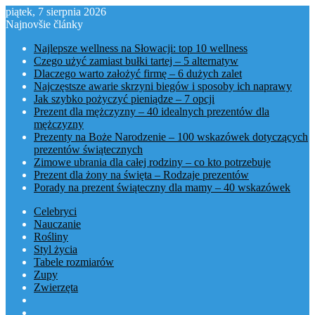
piątek, 7 sierpnia 2026
Najnovšie články
Najlepsze wellness na Słowacji: top 10 wellness
Czego użyć zamiast bułki tartej – 5 alternatyw
Dlaczego warto założyć firmę – 6 dużych zalet
Najczęstsze awarie skrzyni biegów i sposoby ich naprawy
Jak szybko pożyczyć pieniądze – 7 opcji
Prezent dla mężczyzny – 40 idealnych prezentów dla
mężczyzny
Prezenty na Boże Narodzenie – 100 wskazówek dotyczących
prezentów świątecznych
Zimowe ubrania dla całej rodziny – co kto potrzebuje
Prezent dla żony na święta – Rodzaje prezentów
Porady na prezent świąteczny dla mamy – 40 wskazówek
Celebryci
Nauczanie
Rośliny
Styl życia
Tabele rozmiarów
Zupy
Zwierzęta