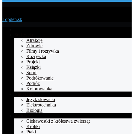
Menu
Topden.sk
Strona
główna
Styl życia
Atrakcje
Zdrowie
Filmy i rozrywka
Rozrywka
Projekt
Książki
Sport
Podróżowanie
Podróż
Kolorowanka
Nauczanie
Język słowacki
Elektrotechnika
Biologia
Zwierzęta
Ciekawostki z królestwa zwierząt
Króliki
Ptaki