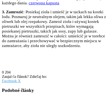
każdego dania.
czerwona kapusta
3. Zamrozić
: Posiekaj zioła i umieść je w tackach na kostki
lodu. Posmaruj je neutralnym olejem, takim jak lekka oliwa z
oliwek lub olej rzepakowy. Zamroź zioła i używaj kostek
pietruszki we wszystkich przepisach, które wymagają
posiekanej pietruszki, takich jak sosy, zupy lub gulasze.
Można je również zamrozić w całości: umieścić je w torebce
do zamrażania i przechowywać w bezpiecznym miejscu w
zamrażarce, aby zioła nie uległy uszkodzeniu.
0
204
Zaujal ťa článok? Zdieľaj ho:
Pinterest
Messenger
Messenger
WhatsApp
Share
Facebook
X
via
Email
Podobné články