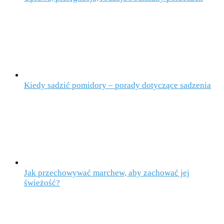
Kiedy sadzić pomidory – porady dotyczące sadzenia
Jak przechowywać marchew, aby zachować jej
świeżość?