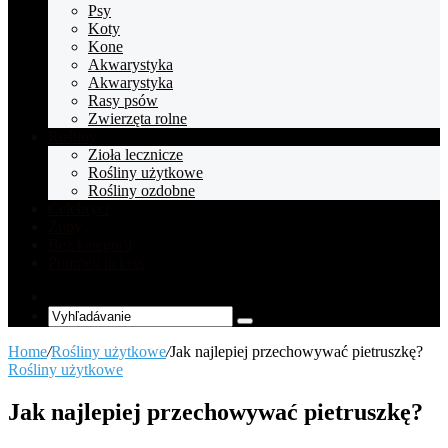
Psy
Koty
Kone
Akwarystyka
Akwarystyka
Rasy psów
Zwierzęta rolne
Rośliny
Zioła lecznicze
Rośliny użytkowe
Rośliny ozdobne
Celebryci
Zupy
Bez kategorii
Pompeii tickets
Random
Article
Vyhľadávanie
Home
/
Rośliny użytkowe
/
Jak najlepiej przechowywać pietruszkę?
Rośliny użytkowe
Jak najlepiej przechowywać pietruszkę?