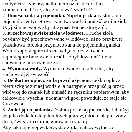
centymetra. Nie myj natki pietruszki, ale odetnij
zrumienione liście, aby zachować świeżość.
2.
Umieść zioła w pojemniku.
Napełnij szklany słoik lub
pojemnik centymetrową warstwą wody i umieść w nim zioła.
Użyj zimnej wody, aby utrzymać temperaturę ziół.
3.
Przechowuj świeże zioła w lodówce
. Kruche zioła
powinny być przechowywane w lodówce luźno przykryte
plastikową torebką przymocowaną do pojemnika gumką.
Worek zapobiegnie utracie wilgoci przez liście i
zapobiegnie brązowieniu ziół – zbyt duża ilość tlenu
spowoduje brązowienie ziół.
4.
Wymiana wody.
Wymieniaj wodę co kilka dni, aby
zachować jej świeżość.
5.
Delikatnie opłucz zioła przed użyciem.
Lekko opłucz
pietruszkę w zimnej wodzie, a następnie przepuść ją przez
wirówkę do sałatek lub umieść na ręczniku papierowym, aby
całkowicie wyschła; nadmiar wilgoci powoduje, że staje się
śluzowata.
6.
Zmiel ją do podania.
Drobno posiekaj pietruszkę lub użyj
jej jako dodatku do pikantnych potraw, takich jak pieczony
drób, świeży makaron, gotowana ryba itp.
Aby jak najlepiej wykorzystać zioła, należy wybierać