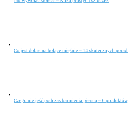
Jak wywołać stolec? – Kilka prostych sztuczek
Co jest dobre na bolące mięśnie – 14 skutecznych porad
Czego nie jeść podczas karmienia piersią – 6 produktów