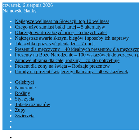
czwartek, 6 sierpnia 2026
Najnovšie články
Najlepsze wellness na Słowacji: top 10 wellness
Czego użyć zamiast bułki tartej – 5 alternatyw
Dlaczego warto założyć firmę – 6 dużych zalet
Najczęstsze awarie skrzyni biegów i sposoby ich naprawy
Jak szybko pożyczyć pieniądze – 7 opcji
Prezent dla mężczyzny – 40 idealnych prezentów dla mężczyz
Prezenty na Boże Narodzenie – 100 wskazówek dotyczących 
Zimowe ubrania dla całej rodziny – co kto potrzebuje
Prezent dla żony na święta – Rodzaje prezentów
Porady na prezent świąteczny dla mamy – 40 wskazówek
Celebryci
Nauczanie
Rośliny
Styl życia
Tabele rozmiarów
Zupy
Zwierzęta
Menu