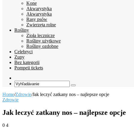
Kone
Akwarystyka
Akwarystyka
Rasy psów
Zwierzęta rolne
Rośliny
Zioła lecznicze
Rośliny użytkowe
Rośliny ozdobne
Celebryci
Zupy
Bez kategorii
Pompeii tickets
Random
Article
Vyhľadávanie
Home
/
Zdrowie
/
Jak leczyć zatkany nos – najlepsze opcje
Zdrowie
Jak leczyć zatkany nos – najlepsze opcje
0
4