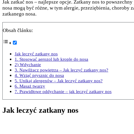
Jak zatkać nos – najlepsze opcje. Zatkany nos to powszech
nosa mogą być różne, w tym alergie, przeziębienia, choroby
zatkanego nosa.
Obsah článku:
Jak leczyć zatkany nos
1. Stosować aerozol lub krople do nosa
2) Wdychanie
3. Nawilżacz powietrza – Jak leczyć zatkany nos?
4. Wziąć prysznic do nosa
5. Unikaj alergenów – Jak leczyć zatkany nos?
6. Masaż twarzy
7. Prawidłowe oddychanie – jak leczyć zatkany nos
Jak leczyć zatkany nos