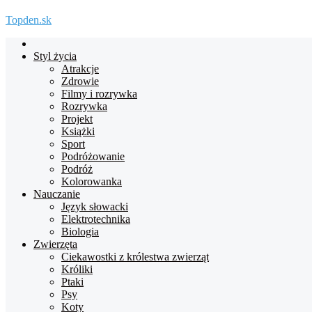
Topden.sk
Strona
główna
Styl życia
Atrakcje
Zdrowie
Filmy i rozrywka
Rozrywka
Projekt
Książki
Sport
Podróżowanie
Podróż
Kolorowanka
Nauczanie
Język słowacki
Elektrotechnika
Biologia
Zwierzęta
Ciekawostki z królestwa zwierząt
Króliki
Ptaki
Psy
Koty