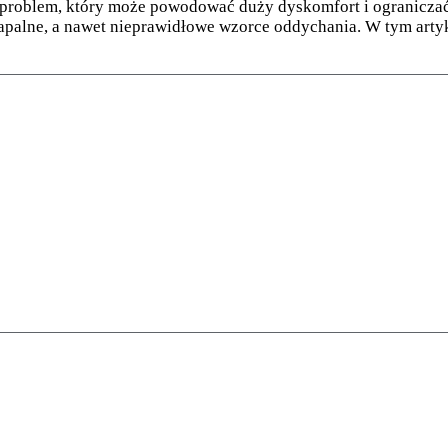
ny problem, który może powodować duży dyskomfort i ogranicz
 zapalne, a nawet nieprawidłowe wzorce oddychania. W tym arty