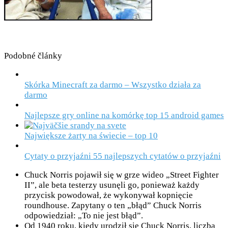
Podobné články
Skórka Minecraft za darmo – Wszystko działa za
darmo
Najlepsze gry online na komórkę top 15 android games
Największe żarty na świecie – top 10
Cytaty o przyjaźni 55 najlepszych cytatów o przyjaźni
Chuck Norris pojawił się w grze wideo „Street Fighter
II”, ale beta testerzy usunęli go, ponieważ każdy
przycisk powodował, że wykonywał kopnięcie
roundhouse. Zapytany o ten „błąd” Chuck Norris
odpowiedział: „To nie jest błąd”.
Od 1940 roku, kiedy urodził się Chuck Norris, liczba