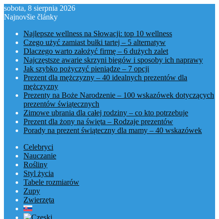
sobota, 8 sierpnia 2026
Najnovšie články
Najlepsze wellness na Słowacji: top 10 wellness
Czego użyć zamiast bułki tartej – 5 alternatyw
Dlaczego warto założyć firmę – 6 dużych zalet
Najczęstsze awarie skrzyni biegów i sposoby ich naprawy
Jak szybko pożyczyć pieniądze – 7 opcji
Prezent dla mężczyzny – 40 idealnych prezentów dla
mężczyzny
Prezenty na Boże Narodzenie – 100 wskazówek dotyczących
prezentów świątecznych
Zimowe ubrania dla całej rodziny – co kto potrzebuje
Prezent dla żony na święta – Rodzaje prezentów
Porady na prezent świąteczny dla mamy – 40 wskazówek
Celebryci
Nauczanie
Rośliny
Styl życia
Tabele rozmiarów
Zupy
Zwierzęta