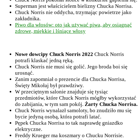
Superman jest właścicielem bielizny Chucka Norrisa.
Chuck Norris nie oddycha, trzymając powietrze jako
zakładnika.
Piwo dla włosów: oto jak używać piwa, aby osiągnąć
zdrowe, miękkie i lśniące włosy
Nowe dowcipy Chuck Norris 2022
Chuck Norris
potrafi klaskać jedną ręką.
Chuck Norris nie musi się golić. Jego broda boi się
urosnąć.
Zanim zapomniał o prezencie dla Chucka Norrisa,
Święty Mikołaj był prawdziwy.
W przeciętnym salonie znajduje się tysiąc
przedmiotów, które Chuck Norris mógłby wykorzystać
do zabijania, w tym sam pokój.
Żarty Chucka Norrisa.
Chuck Norris wynalazł samoloty, bo znudziło mu się
bycie jedyną osobą, która potrafi latać.
Pępek Chucka Norrisa to tak naprawdę gniazdko
elektryczne.
Freddy Krueger ma koszmary o Chucku Norrisie.