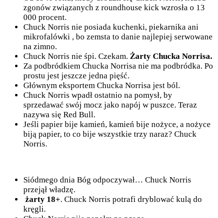
zgonów związanych z roundhouse kick wzrosła o 13
000 procent.
Chuck Norris nie posiada kuchenki, piekarnika ani
mikrofalówki , bo zemsta to danie najlepiej serwowane
na zimno.
Chuck Norris nie śpi. Czekam.
Żarty Chucka Norrisa.
Za podbródkiem Chucka Norrisa nie ma podbródka. Po
prostu jest jeszcze jedna pięść.
Głównym eksportem Chucka Norrisa jest ból.
Chuck Norris wpadł ostatnio na pomysł, by
sprzedawać swój mocz jako napój w puszce. Teraz
nazywa się Red Bull.
Jeśli papier bije kamień, kamień bije nożyce, a nożyce
biją papier, to co bije wszystkie trzy naraz? Chuck
Norris.
Siódmego dnia Bóg odpoczywał… Chuck Norris
przejął władzę.
żarty 18+
. Chuck Norris potrafi dryblować kulą do
kręgli.