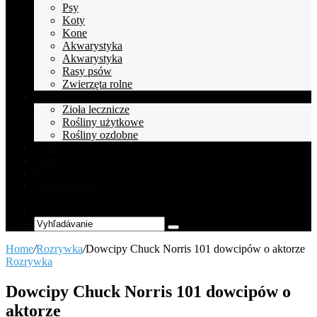
Psy
Koty
Kone
Akwarystyka
Akwarystyka
Rasy psów
Zwierzęta rolne
Rośliny
Zioła lecznicze
Rośliny użytkowe
Rośliny ozdobne
Celebryci
Zupy
Bez kategorii
Pompeii tickets
Random
Article
Vyhľadávanie
Home
/
Rozrywka
/
Dowcipy Chuck Norris 101 dowcipów o aktorze
Rozrywka
Dowcipy Chuck Norris 101 dowcipów o
aktorze