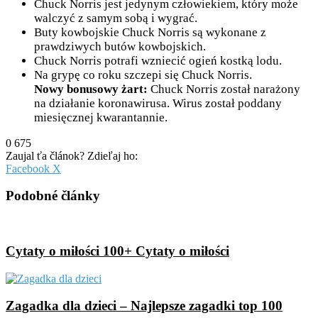
Chuck Norris jest jedynym człowiekiem, który może
walczyć z samym sobą i wygrać.
Buty kowbojskie Chuck Norris są wykonane z
prawdziwych butów kowbojskich.
Chuck Norris potrafi wzniecić ogień kostką lodu.
Na grypę co roku szczepi się Chuck Norris.
Nowy bonusowy żart:
Chuck Norris został narażony
na działanie koronawirusa. Wirus został poddany
miesięcznej kwarantannie.
0
675
Zaujal ťa článok? Zdieľaj ho:
Pinterest
Messenger
Messenger
WhatsApp
Share
Facebook
X
via
Email
Podobné články
Cytaty o miłości 100+ Cytaty o miłości
Zagadka dla dzieci – Najlepsze zagadki top 100