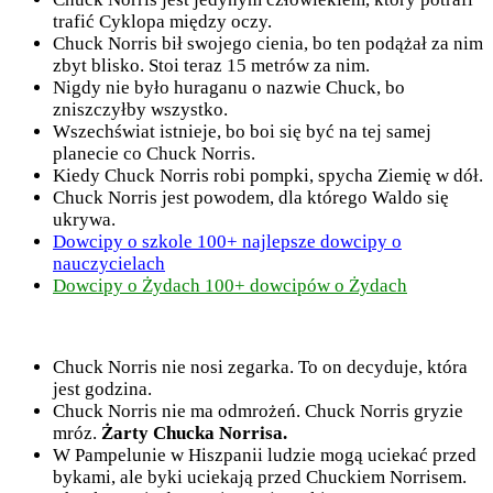
trafić Cyklopa między oczy.
Chuck Norris bił swojego cienia, bo ten podążał za nim
zbyt blisko. Stoi teraz 15 metrów za nim.
Nigdy nie było huraganu o nazwie Chuck, bo
zniszczyłby wszystko.
Wszechświat istnieje, bo boi się być na tej samej
planecie co Chuck Norris.
Kiedy Chuck Norris robi pompki, spycha Ziemię w dół.
Chuck Norris jest powodem, dla którego Waldo się
ukrywa.
Dowcipy o szkole 100+ najlepsze dowcipy o
nauczycielach
Dowcipy o Żydach 100+ dowcipów o Żydach
Chuck Norris nie nosi zegarka. To on decyduje, która
jest godzina.
Chuck Norris nie ma odmrożeń. Chuck Norris gryzie
mróz.
Żarty Chucka Norrisa.
W Pampelunie w Hiszpanii ludzie mogą uciekać przed
bykami, ale byki uciekają przed Chuckiem Norrisem.