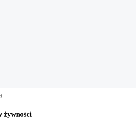
i
w żywności