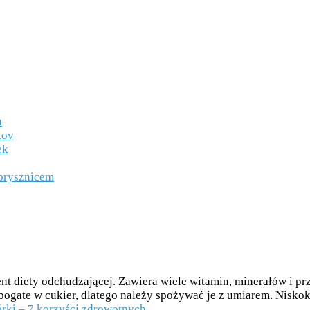
u
ek
 prysznicem
t diety odchudzającej. Zawiera wiele witamin, minerałów i pr
gate w cukier, dlatego należy spożywać je z umiarem. Niskoka
órki – 7 korzyści zdrowotnych