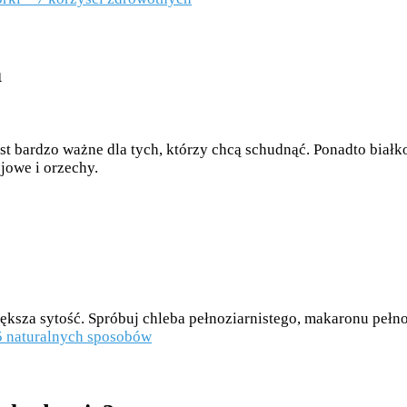
a
est bardzo ważne dla tych, którzy chcą schudnąć. Ponadto białk
ojowe i orzechy.
większa sytość. Spróbuj chleba pełnoziarnistego, makaronu peł
5 naturalnych sposobów