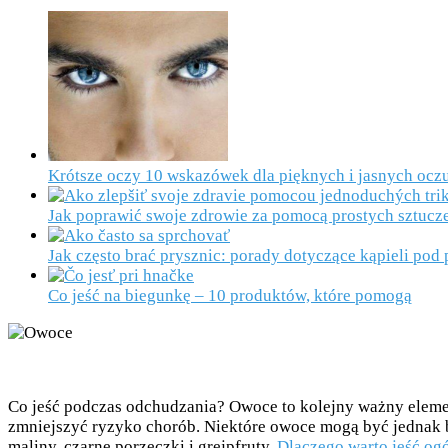
Krótsze oczy 10 wskazówek dla pięknych i jasnych ocz
Jak poprawić swoje zdrowie za pomocą prostych sztucz
Jak często brać prysznic: porady dotyczące kąpieli pod
Co jeść na biegunkę – 10 produktów, które pomogą
Co jeść podczas odchudzania? Owoce to kolejny ważny elemen
zmniejszyć ryzyko chorób. Niektóre owoce mogą być jednak bo
maliny, czarne porzeczki i grejpfruty.
Dlaczego warto jeść og