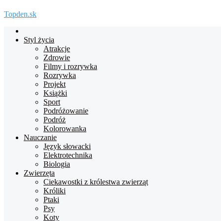
Topden.sk
Strona
główna
Styl życia
Atrakcje
Zdrowie
Filmy i rozrywka
Rozrywka
Projekt
Książki
Sport
Podróżowanie
Podróż
Kolorowanka
Nauczanie
Język słowacki
Elektrotechnika
Biologia
Zwierzęta
Ciekawostki z królestwa zwierząt
Króliki
Ptaki
Psy
Koty