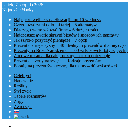
piątek, 7 sierpnia 2026
Najnovšie články
Najlepsze wellness na Słowacji: top 10 wellness
Czego użyć zamiast bułki tartej – 5 alternatyw
Dlaczego warto założyć firmę – 6 dużych zalet
Najczęstsze awarie skrzyni biegów i sposoby ich naprawy
Jak szybko pożyczyć pieniądze – 7 opcji
Prezent dla mężczyzny – 40 idealnych prezentów dla mężczyz
Prezenty na Boże Narodzenie – 100 wskazówek dotyczących 
Zimowe ubrania dla całej rodziny – co kto potrzebuje
Prezent dla żony na święta – Rodzaje prezentów
Porady na prezent świąteczny dla mamy – 40 wskazówek
Celebryci
Nauczanie
Rośliny
Styl życia
Tabele rozmiarów
Zupy
Zwierzęta
Menu