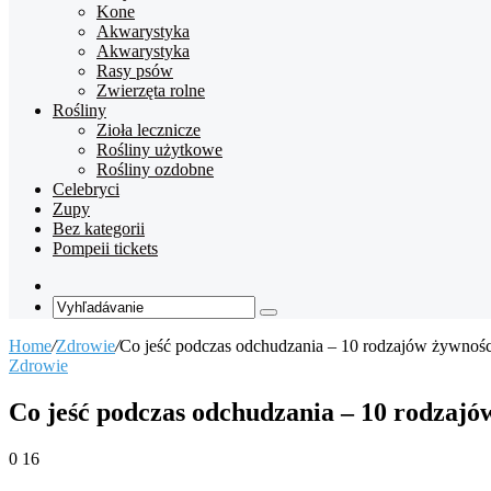
Kone
Akwarystyka
Akwarystyka
Rasy psów
Zwierzęta rolne
Rośliny
Zioła lecznicze
Rośliny użytkowe
Rośliny ozdobne
Celebryci
Zupy
Bez kategorii
Pompeii tickets
Random
Article
Vyhľadávanie
Home
/
Zdrowie
/
Co jeść podczas odchudzania – 10 rodzajów żywnośc
Zdrowie
Co jeść podczas odchudzania – 10 rodzajó
0
16