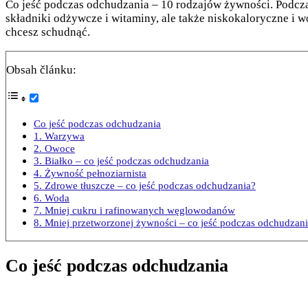
Co jeść podczas odchudzania – 10 rodzajów żywności. Podcza
składniki odżywcze i witaminy, ale także niskokaloryczne i w
chcesz schudnąć.
Obsah článku:
Co jeść podczas odchudzania
1. Warzywa
2. Owoce
3. Białko – co jeść podczas odchudzania
4. Żywność pełnoziarnista
5. Zdrowe tłuszcze – co jeść podczas odchudzania?
6. Woda
7. Mniej cukru i rafinowanych węglowodanów
8. Mniej przetworzonej żywności – co jeść podczas odchudzan
Co jeść podczas odchudzania