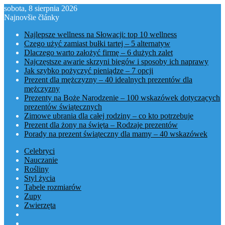
sobota, 8 sierpnia 2026
Najnovšie články
Najlepsze wellness na Słowacji: top 10 wellness
Czego użyć zamiast bułki tartej – 5 alternatyw
Dlaczego warto założyć firmę – 6 dużych zalet
Najczęstsze awarie skrzyni biegów i sposoby ich naprawy
Jak szybko pożyczyć pieniądze – 7 opcji
Prezent dla mężczyzny – 40 idealnych prezentów dla
mężczyzny
Prezenty na Boże Narodzenie – 100 wskazówek dotyczących
prezentów świątecznych
Zimowe ubrania dla całej rodziny – co kto potrzebuje
Prezent dla żony na święta – Rodzaje prezentów
Porady na prezent świąteczny dla mamy – 40 wskazówek
Celebryci
Nauczanie
Rośliny
Styl życia
Tabele rozmiarów
Zupy
Zwierzęta