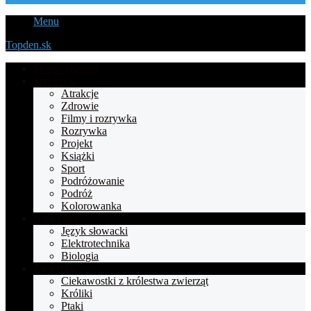
Menu
Topden.sk
Strona główna
Styl życia
Atrakcje
Zdrowie
Filmy i rozrywka
Rozrywka
Projekt
Książki
Sport
Podróżowanie
Podróż
Kolorowanka
Nauczanie
Język słowacki
Elektrotechnika
Biologia
Zwierzęta
Ciekawostki z królestwa zwierząt
Króliki
Ptaki