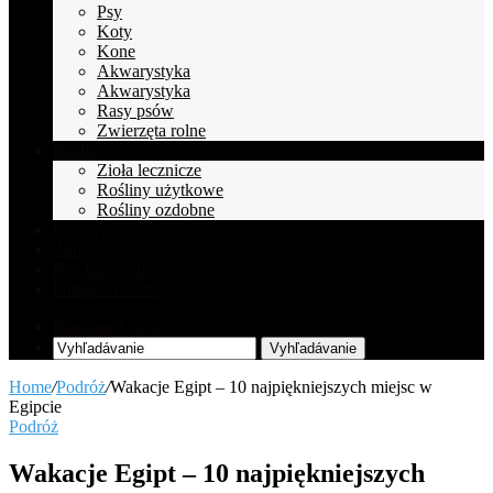
Psy
Koty
Kone
Akwarystyka
Akwarystyka
Rasy psów
Zwierzęta rolne
Rośliny
Zioła lecznicze
Rośliny użytkowe
Rośliny ozdobne
Celebryci
Zupy
Bez kategorii
Pompeii tickets
Random Article
Vyhľadávanie
Home
/
Podróż
/
Wakacje Egipt – 10 najpiękniejszych miejsc w
Egipcie
Podróż
Wakacje Egipt – 10 najpiękniejszych