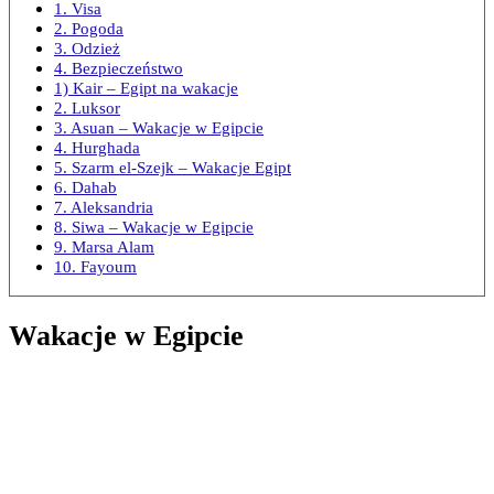
1. Visa
2. Pogoda
3. Odzież
4. Bezpieczeństwo
1) Kair – Egipt na wakacje
2. Luksor
3. Asuan – Wakacje w Egipcie
4. Hurghada
5. Szarm el-Szejk – Wakacje Egipt
6. Dahab
7. Aleksandria
8. Siwa – Wakacje w Egipcie
9. Marsa Alam
10. Fayoum
Wakacje w Egipcie