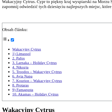
Wakacyjny Cytrus. Cypr to piękny kraj wyspiarski na Morzu Ś
zapomnij odwiedzić tych dziesięciu najlepszych miejsc, któr
Obsah článku:
Wakacyjny Cytrus
1) Limassol
2. Pafos
3. Larnaka – Holiday Cytrus
4. Nikozja
5. Troodos – Wakacyjny Cytrus
6. Ayia Napa
7. Kourion – Wakacyjny Cytrus
8. Protaras
9) Famagusta
10. Akamas – Holiday Cytrus
Wakacyjny Cytrus