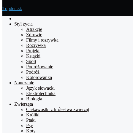
Topden.sk
Strona
główna
Styl życia
Atrakcje
Zdrowie
Filmy i rozrywka
Rozrywka
Projekt
Książki
Sport
Podróżowanie
Podróż
Kolorowanka
Nauczanie
Język słowacki
Elektrotechnika
Biologia
Zwierzęta
Ciekawostki z królestwa zwierząt
Króliki
Ptaki
Psy
Koty