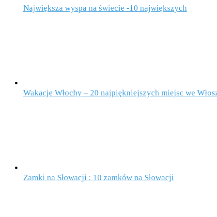
Największa wyspa na świecie -10 największych
Wakacje Włochy – 20 najpiękniejszych miejsc we Włos
Zamki na Słowacji : 10 zamków na Słowacji