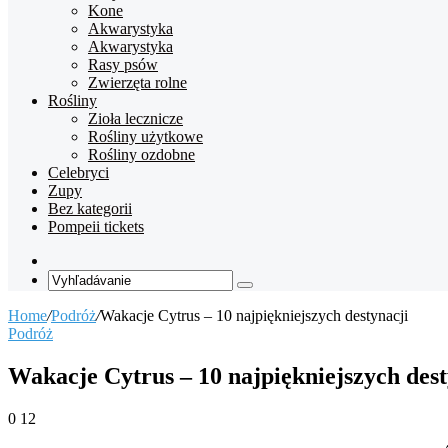
Kone
Akwarystyka
Akwarystyka
Rasy psów
Zwierzęta rolne
Rośliny
Zioła lecznicze
Rośliny użytkowe
Rośliny ozdobne
Celebryci
Zupy
Bez kategorii
Pompeii tickets
Random
Article
Vyhľadávanie
Home
/
Podróż
/
Wakacje Cytrus – 10 najpiękniejszych destynacji
Podróż
Wakacje Cytrus – 10 najpiękniejszych dest
0
12