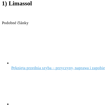
1) Limassol
Podobné články
Pęknięta przednia szyba – przyczyny, naprawa i zapobi