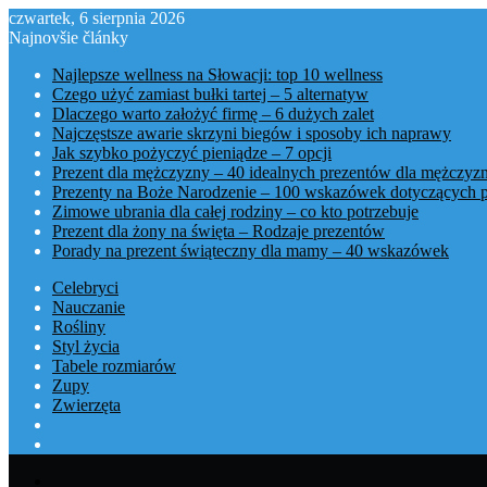
czwartek, 6 sierpnia 2026
Najnovšie články
Najlepsze wellness na Słowacji: top 10 wellness
Czego użyć zamiast bułki tartej – 5 alternatyw
Dlaczego warto założyć firmę – 6 dużych zalet
Najczęstsze awarie skrzyni biegów i sposoby ich naprawy
Jak szybko pożyczyć pieniądze – 7 opcji
Prezent dla mężczyzny – 40 idealnych prezentów dla mężczyz
Prezenty na Boże Narodzenie – 100 wskazówek dotyczących 
Zimowe ubrania dla całej rodziny – co kto potrzebuje
Prezent dla żony na święta – Rodzaje prezentów
Porady na prezent świąteczny dla mamy – 40 wskazówek
Celebryci
Nauczanie
Rośliny
Styl życia
Tabele rozmiarów
Zupy
Zwierzęta
Menu