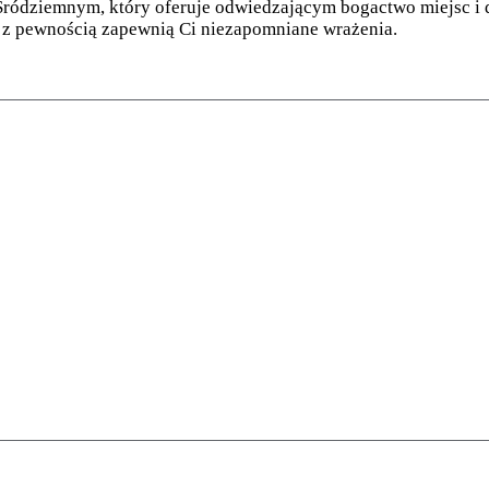
ródziemnym, który oferuje odwiedzającym bogactwo miejsc i do
e z pewnością zapewnią Ci niezapomniane wrażenia.