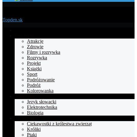
Menu
Topden.sk
Strona
główna
Styl życia
Atrakcje
Zdrowie
Filmy i rozrywka
Rozrywka
Projekt
Książki
Sport
Podróżowanie
Podróż
Kolorowanka
Nauczanie
Język słowacki
Elektrotechnika
Biologia
Zwierzęta
Ciekawostki z królestwa zwierząt
Króliki
Ptaki