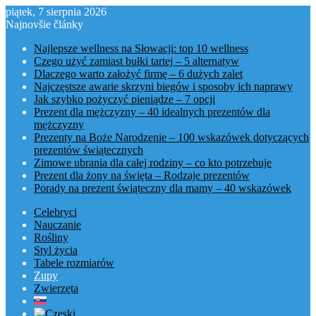
piątek, 7 sierpnia 2026
Najnovšie články
Najlepsze wellness na Słowacji: top 10 wellness
Czego użyć zamiast bułki tartej – 5 alternatyw
Dlaczego warto założyć firmę – 6 dużych zalet
Najczęstsze awarie skrzyni biegów i sposoby ich naprawy
Jak szybko pożyczyć pieniądze – 7 opcji
Prezent dla mężczyzny – 40 idealnych prezentów dla
mężczyzny
Prezenty na Boże Narodzenie – 100 wskazówek dotyczących
prezentów świątecznych
Zimowe ubrania dla całej rodziny – co kto potrzebuje
Prezent dla żony na święta – Rodzaje prezentów
Porady na prezent świąteczny dla mamy – 40 wskazówek
Celebryci
Nauczanie
Rośliny
Styl życia
Tabele rozmiarów
Zupy
Zwierzęta