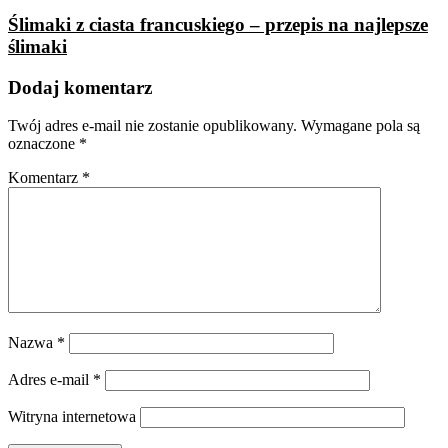
Ślimaki z ciasta francuskiego – przepis na najlepsze
ślimaki
Dodaj komentarz
Twój adres e-mail nie zostanie opublikowany.
Wymagane pola są
oznaczone
*
Komentarz
*
Nazwa
*
Adres e-mail
*
Witryna internetowa