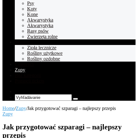
Psy
Koty
Kone
Akwarystyka
Akwarystyka
Rasy psów
Zwierzęta rolne
Rośliny
Zioła lecznicze
Rośliny użytkowe
Rośliny ozdobne
Celebryci
Zupy
Bez kategorii
Pompeii tickets
Random
Article
Vyhľadávanie
Home
/
Zupy
/
Jak przygotować szparagi – najlepszy przepis
Zupy
Jak przygotować szparagi – najlepszy
przepis