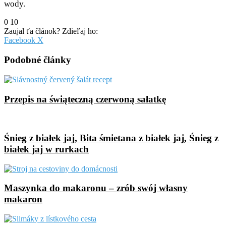
wody.
0
10
Zaujal ťa článok? Zdieľaj ho:
Pinterest
Messenger
Messenger
WhatsApp
Share
Facebook
X
via
Email
Podobné články
Przepis na świąteczną czerwoną sałatkę
Śnieg z białek jaj, Bita śmietana z białek jaj, Śnieg z
białek jaj w rurkach
Maszynka do makaronu – zrób swój własny
makaron