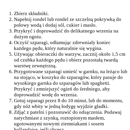
Zbierz składniki.
Napełnij rondel lub rondel ze szczelną pokrywką do
połowy wodą i dodaj sól, cukier i masło.
Przykryć i doprowadzić do delikatnego wrzenia na
dużym ogniu.
Oczyść szparagi, odłamując zdrewniały koniec
każdego pędu, który naturalnie się wygina.
Używając obieraczki do warzyw, zacznij około 1,5 cm
od czubka każdego pędu i obierz pozostałą twardą
warstwę zewnętrzną.
Przygotowane szparagi umieść w garnku, na leżąco lub
na stojąco, w koszyku do szparagów, który pasuje do
wysokiego garnka do szparagów lub spaghetti.
Przykryć i zmniejszyć ogień do średniego, aby
doprowadzić wodę do wrzenia.
Gotuj szparagi przez 8 do 10 minut, lub do momentu,
gdy nóż wbity w jedną łodygę wyjdzie gładki.
Zdjąć z patelni i pozostawić do odsączenia. Podawaj
natychmiast z szynką, roztopionym masłem,
ugotowanymi nowymi ziemniakami i sosem
hollandaise, jeśli chcesz.