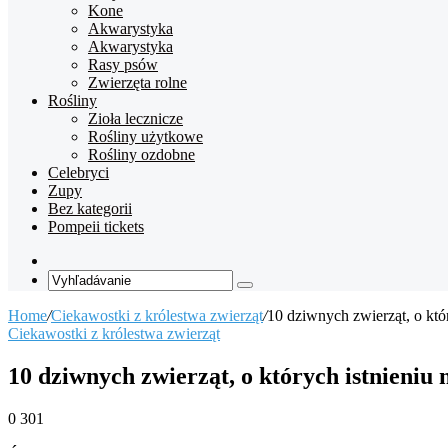
Kone
Akwarystyka
Akwarystyka
Rasy psów
Zwierzęta rolne
Rośliny
Zioła lecznicze
Rośliny użytkowe
Rośliny ozdobne
Celebryci
Zupy
Bez kategorii
Pompeii tickets
Random
Article
Vyhľadávanie
Home
/
Ciekawostki z królestwa zwierząt
/
10 dziwnych zwierząt, o któr
Ciekawostki z królestwa zwierząt
10 dziwnych zwierząt, o których istnieniu n
0
301