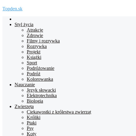
Topden.sk
Strona
główna
Styl życia
Atrakcje
Zdrowie
Filmy i rozrywka
Rozrywka
Projekt
Książki
Sport
Podróżowanie
Podróż
Kolorowanka
Nauczanie
Język słowacki
Elektrotechnika
Biologia
Zwierzęta
Ciekawostki z królestwa zwierząt
Króliki
Ptaki
Psy
Koty