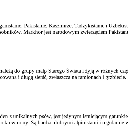
nistanie, Pakistanie, Kaszmirze, Tadżykistanie i Uzbekis
osobników. Markhor jest narodowym zwierzęciem Pakistanu
leżą do grupy małp Starego Świata i żyją w różnych częś
cowaną i długą sierść, zwłaszcza na ramionach i grzbieci
Jeden z unikalnych psów, jest jedynym istniejącym gatunk
pokrewniony. Są bardzo dobrymi alpinistami i regularnie w