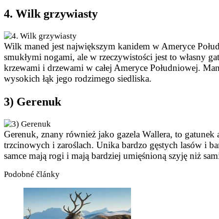
4. Wilk grzywiasty
Wilk maned jest największym kanidem w Ameryce Południow
smukłymi nogami, ale w rzeczywistości jest to własny ga
krzewami i drzewami w całej Ameryce Południowej. Mane
wysokich łąk jego rodzimego siedliska.
3) Gerenuk
Gerenuk, znany również jako gazela Wallera, to gatunek a
trzcinowych i zaroślach. Unika bardzo gęstych lasów i ba
samce mają rogi i mają bardziej umięśnioną szyję niż sa
Podobné články