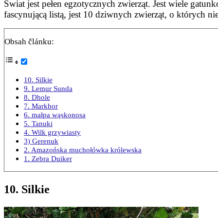
Świat jest pełen egzotycznych zwierząt. Jest wiele gatun
fascynującą listą, jest 10 dziwnych zwierząt, o których ni
Obsah článku:
10. Silkie
9. Lemur Sunda
8. Dhole
7. Markhor
6. małpa wąskonosa
5. Tanuki
4. Wilk grzywiasty
3) Gerenuk
2. Amazońska muchołówka królewska
1. Zebra Duiker
10. Silkie