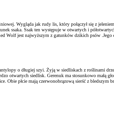
ej. Wygląda jak rudy lis, który połączył się z jeleniem, 
tunek ssaka. Ssak ten występuje w otwartych i półotwartyc
d Wolf jest najwyższym z gatunków dzikich psów .Jego d
ntylopy o długiej szyi. Żyją w siedliskach z roślinami drz
rdzo otwartych siedlisk. Gerenuk ma stosunkowo małą głowę
mice. Obie płcie mają czerwonobrązową sierść z bledszym 