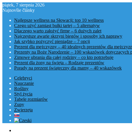
piątek, 7 sierpnia 2026
Najnovšie články
Najlepsze wellness na Słowacji: top 10 wellness
Czego użyć zamiast bułki tartej – 5 alternatyw
Dlaczego warto założyć firmę – 6 dużych zalet
Najczęstsze awarie skrzyni biegów i sposoby ich naprawy
Jak szybko pożyczyć pieniądze – 7 opcji
Prezent dla mężczyzny – 40 idealnych prezentów dla mężczyz
Prezenty na Boże Narodzenie – 100 wskazówek dotyczących 
Zimowe ubrania dla całej rodziny – co kto potrzebuje
Prezent dla żony na święta – Rodzaje prezentów
Porady na prezent świąteczny dla mamy – 40 wskazówek
Celebryci
Nauczanie
Rośliny
Styl życia
Tabele rozmiarów
Zupy
Zwierzęta
Menu