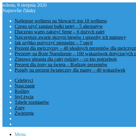
sobota, 8 sierpnia 2026
Najnovšie články
Najlepsze wellness na Słowacji: top 10 wellness
Czego użyć zamiast bułki tartej – 5 alternatyw
Dlaczego warto założyć firmę – 6 dużych zalet
Najczęstsze awarie skrzyni biegów i sposoby ich naprawy
Jak szybko pożyczyć pieniądze – 7 opcji
Prezent dla mężczyzny – 40 idealnych prezentów dla mężczyz
Prezenty na Boże Narodzenie – 100 wskazówek dotyczących 
Zimowe ubrania dla całej rodziny – co kto potrzebuje
Prezent dla żony na święta – Rodzaje prezentów
Porady na prezent świąteczny dla mamy – 40 wskazówek
Celebryci
Nauczanie
Rośliny
Styl życia
Tabele rozmiarów
Zupy
Zwierzęta
Menu