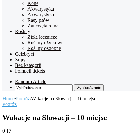
Kone
Akwarystyka
Akwarystyka
Rasy psów
Zwierzęta rolne
Rośliny
Zioła lecznicze
Rośliny użytkowe
Rośliny ozdobne
Celebryci
Zupy
Bez kategorii
Pompeii tickets
Random Article
Vyhľadávanie
Home
/
Podróż
/
Wakacje na Słowacji – 10 miejsc
Podróż
Wakacje na Słowacji – 10 miejsc
0
17