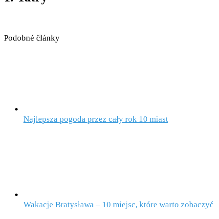
Podobné články
Najlepsza pogoda przez cały rok 10 miast
Wakacje Bratysława – 10 miejsc, które warto zobaczyć