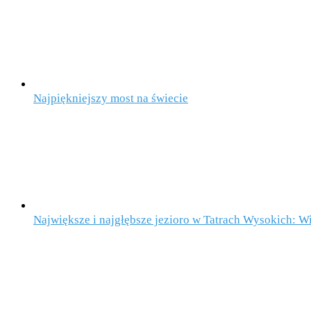
Najpiękniejszy most na świecie
Największe i najgłębsze jezioro w Tatrach Wysokich: W