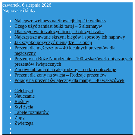
czwartek, 6 sierpnia 2026
Najnovšie články
Najlepsze wellness na Słowacji: top 10 wellness
Czego użyć zamiast bułki tartej – 5 alternatyw
Dlaczego warto założyć firmę – 6 dużych zalet
Najczęstsze awarie skrzyni biegów i sposoby ich naprawy
Jak szybko pożyczyć pieniądze – 7 opcji
Prezent dla mężczyzny – 40 idealnych prezentów dla
mężczyzny
Prezenty na Boże Narodzenie – 100 wskazówek dotyczących
prezentów świątecznych
Zimowe ubrania dla całej rodziny – co kto potrzebuje
Prezent dla żony na święta – Rodzaje prezentów
Porady na prezent świąteczny dla mamy – 40 wskazówek
Celebryci
Nauczanie
Rośliny
Styl życia
Tabele rozmiarów
Zupy
Zwierzęta