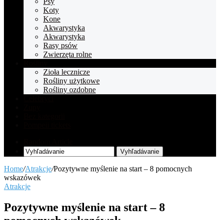
Psy
Koty
Kone
Akwarystyka
Akwarystyka
Rasy psów
Zwierzęta rolne
Rośliny
Zioła lecznicze
Rośliny użytkowe
Rośliny ozdobne
Celebryci
Zupy
Bez kategorii
Pompeii tickets
Random Article
Vyhľadávanie
Home
/
Atrakcje
/
Pozytywne myślenie na start – 8 pomocnych
wskazówek
Atrakcje
Pozytywne myślenie na start – 8