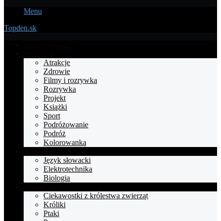
Menu
Topden.sk
Strona główna
Styl życia
Atrakcje
Zdrowie
Filmy i rozrywka
Rozrywka
Projekt
Książki
Sport
Podróżowanie
Podróż
Kolorowanka
Nauczanie
Język słowacki
Elektrotechnika
Biologia
Zwierzęta
Ciekawostki z królestwa zwierząt
Króliki
Ptaki