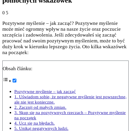
pomocnych wskazówek
0
5
Pozytywne myślenie – jak zacząć? Pozytywne myślenie
może mieć ogromny wpływ na nasze życie oraz poczucie
szczęścia i zadowolenia. Jeśli zdecydowałeś się zacząć
pracować nad swoim pozytywnym myśleniem, może to być
duży krok w kierunku lepszego życia. Oto kilka wskazówek
na początek:
Obsah článku:
Pozytywne myślenie – jak zacząć
1. Uświadom sobie, że negatywne myślenie jest powszechne,
ale nie jest konieczne.
2. Zacznij od małych zmian.
3. Skup się na pozytywnych rzeczach – Pozytywne myślenie
na początek
4. Ucz się na błędach.
5. Unikaj negatywnych ludzi.