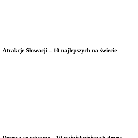
Atrakcje Słowacji – 10 najlepszych na świecie
Drzewa egzotyczne – 10 najpiękniejszych drzew