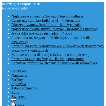
niedziela, 9 sierpnia 2026
Najnovšie články
Najlepsze wellness na Słowacji: top 10 wellness
Czego użyć zamiast bułki tartej – 5 alternatyw
Dlaczego warto założyć firmę – 6 dużych zalet
Najczęstsze awarie skrzyni biegów i sposoby ich naprawy
Jak szybko pożyczyć pieniądze – 7 opcji
Prezent dla mężczyzny – 40 idealnych prezentów dla
mężczyzny
Prezenty na Boże Narodzenie – 100 wskazówek dotyczących
prezentów świątecznych
Zimowe ubrania dla całej rodziny – co kto potrzebuje
Prezent dla żony na święta – Rodzaje prezentów
Porady na prezent świąteczny dla mamy – 40 wskazówek
Celebryci
Nauczanie
Rośliny
Styl życia
Tabele rozmiarów
Zupy
Zwierzęta