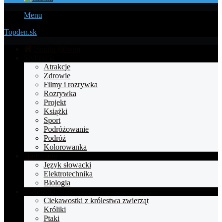
Menu
Topden.sk
Strona główna
Styl życia
Atrakcje
Zdrowie
Filmy i rozrywka
Rozrywka
Projekt
Książki
Sport
Podróżowanie
Podróż
Kolorowanka
Nauczanie
Język słowacki
Elektrotechnika
Biologia
Zwierzęta
Ciekawostki z królestwa zwierząt
Króliki
Ptaki