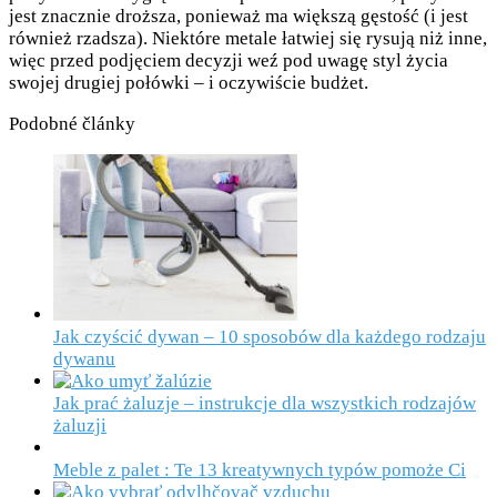
jest znacznie droższa, ponieważ ma większą gęstość (i jest
również rzadsza). Niektóre metale łatwiej się rysują niż inne,
więc przed podjęciem decyzji weź pod uwagę styl życia
swojej drugiej połówki – i oczywiście budżet.
Podobné články
Jak czyścić dywan – 10 sposobów dla każdego rodzaju
dywanu
Jak prać żaluzje – instrukcje dla wszystkich rodzajów
żaluzji
Meble z palet : Te 13 kreatywnych typów pomoże Ci