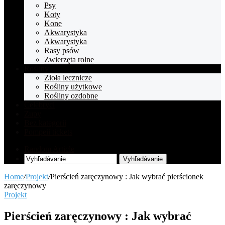
Psy
Koty
Kone
Akwarystyka
Akwarystyka
Rasy psów
Zwierzęta rolne
Rośliny
Zioła lecznicze
Rośliny użytkowe
Rośliny ozdobne
Celebryci
Zupy
Bez kategorii
Pompeii tickets
Random Article
Vyhľadávanie
Home
/
Projekt
/
Pierścień zaręczynowy : Jak wybrać pierścionek
zaręczynowy
Projekt
Pierścień zaręczynowy : Jak wybrać