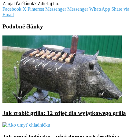
Zaujal ťa článok? Zdieľaj ho:
Facebook
X
Pinterest
Messenger
Messenger
WhatsApp
Share via
Email
Podobné články
Jak zrobić grilla: 12 zdjęć dla wyjątkowego grilla
Jak umyć lodówkę – użyj domowych środków