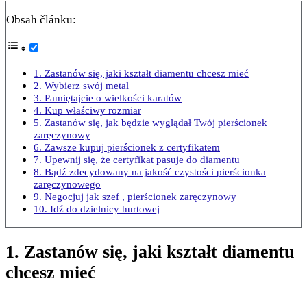
Obsah článku:
1. Zastanów się, jaki kształt diamentu chcesz mieć
2. Wybierz swój metal
3. Pamiętajcie o wielkości karatów
4. Kup właściwy rozmiar
5. Zastanów się, jak będzie wyglądał Twój pierścionek
zaręczynowy
6. Zawsze kupuj pierścionek z certyfikatem
7. Upewnij się, że certyfikat pasuje do diamentu
8. Bądź zdecydowany na jakość czystości pierścionka
zaręczynowego
9. Negocjuj jak szef , pierścionek zaręczynowy
10. Idź do dzielnicy hurtowej
1. Zastanów się, jaki kształt diamentu
chcesz mieć