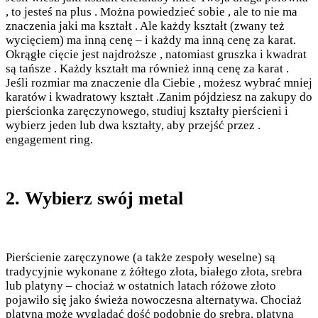
, to jesteś na plus . Można powiedzieć sobie , ale to nie ma
znaczenia jaki ma kształt . Ale każdy kształt (zwany też
wycięciem) ma inną cenę – i każdy ma inną cenę za karat.
Okrągłe cięcie jest najdroższe , natomiast gruszka i kwadrat
są tańsze . Każdy kształt ma również inną cenę za karat .
Jeśli rozmiar ma znaczenie dla Ciebie , możesz wybrać mniej
karatów i kwadratowy kształt .Zanim pójdziesz na zakupy do
pierścionka zaręczynowego, studiuj kształty pierścieni i
wybierz jeden lub dwa kształty, aby przejść przez .
engagement ring.
2. Wybierz swój metal
Pierścienie zaręczynowe (a także zespoły weselne) są
tradycyjnie wykonane z żółtego złota, białego złota, srebra
lub platyny – chociaż w ostatnich latach różowe złoto
pojawiło się jako świeża nowoczesna alternatywa. Chociaż
platyna może wyglądać dość podobnie do srebra, platyna