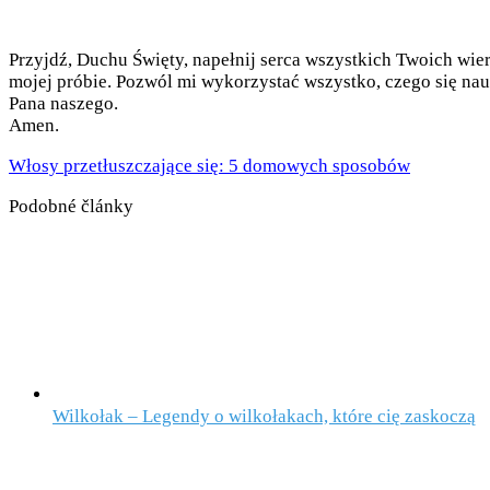
Przyjdź, Duchu Święty, napełnij serca wszystkich Twoich wier
mojej próbie. Pozwól mi wykorzystać wszystko, czego się nauc
Pana naszego.
Amen.
Włosy przetłuszczające się: 5 domowych sposobów
Podobné články
Wilkołak – Legendy o wilkołakach, które cię zaskoczą