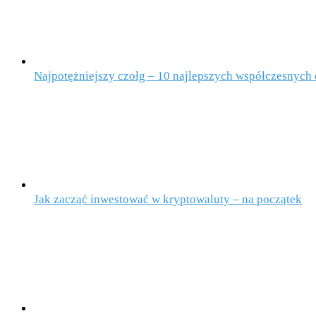
Najpotężniejszy czołg – 10 najlepszych współczesnych
Jak zacząć inwestować w kryptowaluty – na początek