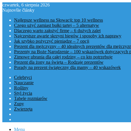
czwartek, 6 sierpnia 2026
Najnovšie články
Najlepsze wellness na Słowacji: top 10 wellness
Czego użyć zamiast bułki tartej – 5 alternatyw
Dlaczego warto założyć firmę – 6 dużych zalet
Najczęstsze awarie skrzyni biegów i sposoby ich naprawy
Jak szybko pożyczyć pieniądze – 7 opcji
Prezent dla mężczyzny – 40 idealnych prezentów dla mężczyz
Prezenty na Boże Narodzenie – 100 wskazówek dotyczących 
Zimowe ubrania dla całej rodziny – co kto potrzebuje
Prezent dla żony na święta – Rodzaje prezentów
Porady na prezent świąteczny dla mamy – 40 wskazówek
Celebryci
Nauczanie
Rośliny
Styl życia
Tabele rozmiarów
Zupy
Zwierzęta
Menu