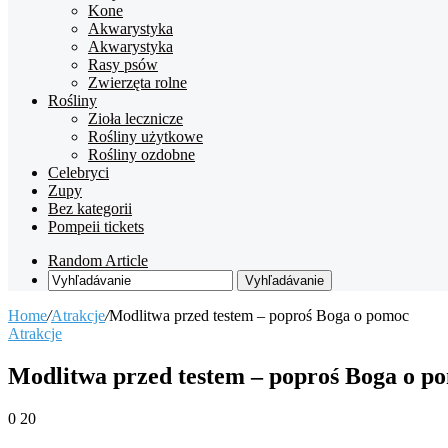
Kone
Akwarystyka
Akwarystyka
Rasy psów
Zwierzęta rolne
Rośliny
Zioła lecznicze
Rośliny użytkowe
Rośliny ozdobne
Celebryci
Zupy
Bez kategorii
Pompeii tickets
Random Article
Vyhľadávanie
Home
/
Atrakcje
/
Modlitwa przed testem – poproś Boga o pomoc
Atrakcje
Modlitwa przed testem – poproś Boga o p
0
20