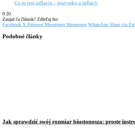
Co to jest inflacja – wszystko o inflacji
0
20
Zaujal ťa článok? Zdieľaj ho:
Facebook
X
Pinterest
Messenger
Messenger
WhatsApp
Share via Em
Podobné články
Jak sprawdzić swój rozmiar biustonosza: proste instr