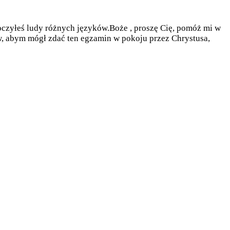
noczyłeś ludy różnych języków.Boże , proszę Cię, pomóż mi w
raw, abym mógł zdać ten egzamin w pokoju przez Chrystusa,