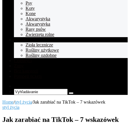
Psy
Koty
Kone
Akwarystyka
Akwarystyka
Rasy psów
Zwierzęta rolne
Rośliny
Zioła lecznicze
Rośliny użytkowe
Rośliny ozdobne
Celebryci
Zupy
Bez kategorii
Pompeii tickets
Random
Article
Vyhľadávanie
Home
/
styl życia
/
Jak zarabiać na TikTok – 7 wskazówek
styl życia
Jak zarabiać na TikTok – 7 wskazówek