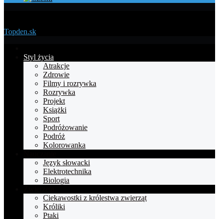
Menu
Topden.sk
Strona
główna
Styl życia
Atrakcje
Zdrowie
Filmy i rozrywka
Rozrywka
Projekt
Książki
Sport
Podróżowanie
Podróż
Kolorowanka
Nauczanie
Język słowacki
Elektrotechnika
Biologia
Zwierzęta
Ciekawostki z królestwa zwierząt
Króliki
Ptaki