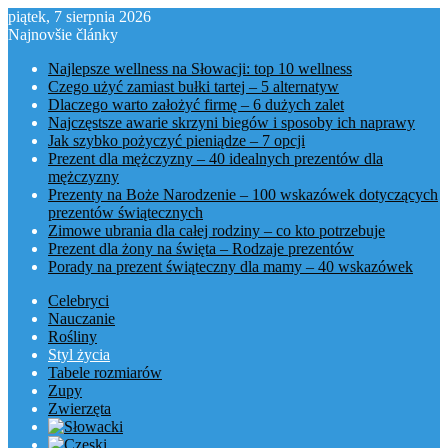
piątek, 7 sierpnia 2026
Najnovšie články
Najlepsze wellness na Słowacji: top 10 wellness
Czego użyć zamiast bułki tartej – 5 alternatyw
Dlaczego warto założyć firmę – 6 dużych zalet
Najczęstsze awarie skrzyni biegów i sposoby ich naprawy
Jak szybko pożyczyć pieniądze – 7 opcji
Prezent dla mężczyzny – 40 idealnych prezentów dla
mężczyzny
Prezenty na Boże Narodzenie – 100 wskazówek dotyczących
prezentów świątecznych
Zimowe ubrania dla całej rodziny – co kto potrzebuje
Prezent dla żony na święta – Rodzaje prezentów
Porady na prezent świąteczny dla mamy – 40 wskazówek
Celebryci
Nauczanie
Rośliny
Styl życia
Tabele rozmiarów
Zupy
Zwierzęta