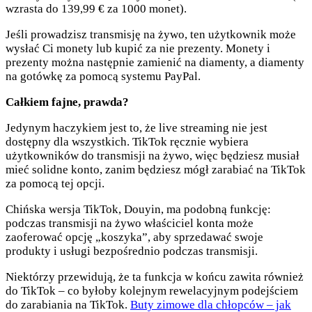
wzrasta do 139,99 € za 1000 monet).
Jeśli prowadzisz transmisję na żywo, ten użytkownik może
wysłać Ci monety lub kupić za nie prezenty. Monety i
prezenty można następnie zamienić na diamenty, a diamenty
na gotówkę za pomocą systemu PayPal.
Całkiem fajne, prawda?
Jedynym haczykiem jest to, że live streaming nie jest
dostępny dla wszystkich. TikTok ręcznie wybiera
użytkowników do transmisji na żywo, więc będziesz musiał
mieć solidne konto, zanim będziesz mógł zarabiać na TikTok
za pomocą tej opcji.
Chińska wersja TikTok, Douyin, ma podobną funkcję:
podczas transmisji na żywo właściciel konta może
zaoferować opcję „koszyka”, aby sprzedawać swoje
produkty i usługi bezpośrednio podczas transmisji.
Niektórzy przewidują, że ta funkcja w końcu zawita również
do TikTok – co byłoby kolejnym rewelacyjnym podejściem
do zarabiania na TikTok.
Buty zimowe dla chłopców – jak