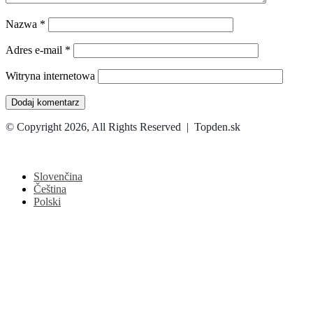
Nazwa
*
Adres e-mail
*
Witryna internetowa
© Copyright 2026, All Rights Reserved | Topden.sk
Facebook
X
WhatsApp
Telegram
Back
to
top
Slovenčina
button
Čeština
Polski