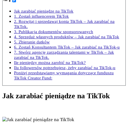
Jak zarabiać pieniądze na TikTok
1. Zostań influencerem TikTok
2. Rozwijaj i sprzedawaj konta TikTok – Jak zarabiać na
TikTok.
3. Publikacja dokumentów sponsorowanych
4. Sprzedaż własnych produktów – Jak zarabiać na TikTok
5. Zbieranie datków
6. Zostań Konsultantem TikTok – Jak zarabiać na TikTok-u
7. Stwórz agencję zarządzania talentami w TikTok – Jak
zarabiać na TikTok.
Ile pieniędzy można zarobić na TikTok?
Ilu followersów potrzebujesz, żeby zarabiać na TikTok-u
Poniżej przedstawiamy wymagania dotyczące funduszu
TikTok Creator Fund:
Jak zarabiać pieniądze na TikTok