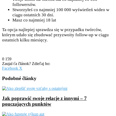
followersów.
Stworzyłeś co najmniej 100 000 wyświetleń wideo w
ciągu ostatnich 30 dni.
Masz co najmniej 18 lat
Ta opcja najlepiej sprawdza się w przypadku twórców,
którym udało się zbudować przyzwoity follow-up w ciągu
ostatnich kilku miesięcy.
0
159
Zaujal ťa článok? Zdieľaj ho:
Pinterest
Messenger
Messenger
WhatsApp
Share
Facebook
X
via
Email
Podobné články
Jak poprawić swoje relacje z innymi – 7
pouczających punktów