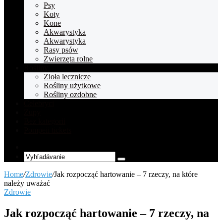
Psy
Koty
Kone
Akwarystyka
Akwarystyka
Rasy psów
Zwierzęta rolne
Rośliny
Zioła lecznicze
Rośliny użytkowe
Rośliny ozdobne
Celebryci
Zupy
Bez kategorii
Pompeii tickets
Random
Article
Vyhľadávanie
Home
/
Zdrowie
/
Jak rozpocząć hartowanie – 7 rzeczy, na które
należy uważać
Zdrowie
Jak rozpocząć hartowanie – 7 rzeczy, na