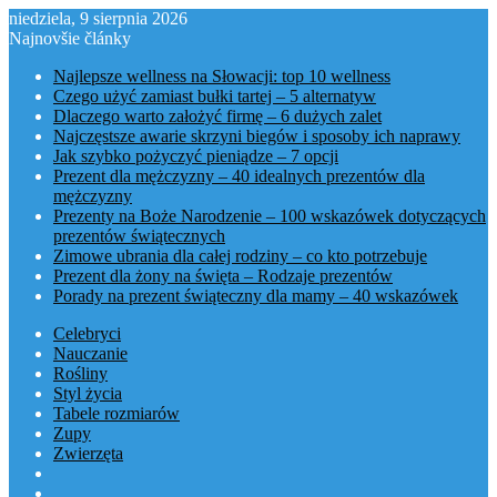
niedziela, 9 sierpnia 2026
Najnovšie články
Najlepsze wellness na Słowacji: top 10 wellness
Czego użyć zamiast bułki tartej – 5 alternatyw
Dlaczego warto założyć firmę – 6 dużych zalet
Najczęstsze awarie skrzyni biegów i sposoby ich naprawy
Jak szybko pożyczyć pieniądze – 7 opcji
Prezent dla mężczyzny – 40 idealnych prezentów dla
mężczyzny
Prezenty na Boże Narodzenie – 100 wskazówek dotyczących
prezentów świątecznych
Zimowe ubrania dla całej rodziny – co kto potrzebuje
Prezent dla żony na święta – Rodzaje prezentów
Porady na prezent świąteczny dla mamy – 40 wskazówek
Celebryci
Nauczanie
Rośliny
Styl życia
Tabele rozmiarów
Zupy
Zwierzęta