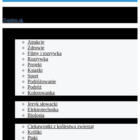
Menu
Topden.sk
Strona
główna
Styl życia
Atrakcje
Zdrowie
Filmy i rozrywka
Rozrywka
Projekt
Książki
Sport
Podróżowanie
Podróż
Kolorowanka
Nauczanie
Język słowacki
Elektrotechnika
Biologia
Zwierzęta
Ciekawostki z królestwa zwierząt
Króliki
Ptaki