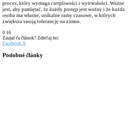
proces, który wymaga cierpliwości i wytrwałości. Ważne
jest, aby pamiętać, że każdy postęp jest ważny i że każda
osoba ma własne, unikalne ramy czasowe, w których
zwiększa swoją tolerancję na zimno.
0
16
Zaujal ťa článok? Zdieľaj ho:
Pinterest
Messenger
Messenger
WhatsApp
Share
Facebook
X
via
Email
Podobné články