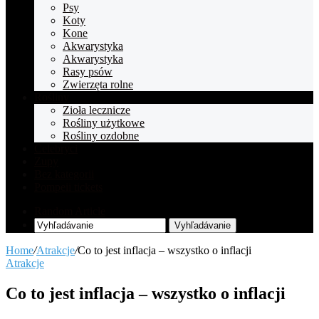
Psy
Koty
Kone
Akwarystyka
Akwarystyka
Rasy psów
Zwierzęta rolne
Rośliny
Zioła lecznicze
Rośliny użytkowe
Rośliny ozdobne
Celebryci
Zupy
Bez kategorii
Pompeii tickets
Random Article
Vyhľadávanie
Home
/
Atrakcje
/
Co to jest inflacja – wszystko o inflacji
Atrakcje
Co to jest inflacja – wszystko o inflacji