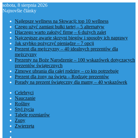
sobota, 8 sierpnia 2026
Najnovšie články
Najlepsze wellness na Słowacji: top 10 wellness
Czego użyć zamiast bułki tartej – 5 alternatyw
Dlaczego warto założyć firmę – 6 dużych zalet
Najczęstsze awarie skrzyni biegów i sposoby ich naprawy
Jak szybko pożyczyć pieniądze – 7 opcji
Prezent dla mężczyzny – 40 idealnych prezentów dla
mężczyzny
Prezenty na Boże Narodzenie – 100 wskazówek dotyczących
prezentów świątecznych
Zimowe ubrania dla całej rodziny – co kto potrzebuje
Prezent dla żony na święta – Rodzaje prezentów
Porady na prezent świąteczny dla mamy – 40 wskazówek
Celebryci
Nauczanie
Rośliny
Styl życia
Tabele rozmiarów
Zupy
Zwierzęta