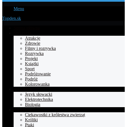
Menu
Topden.sk
Strona główna
Styl życia
Atrakcje
Zdrowie
Filmy i rozrywka
Rozrywka
Projekt
Książki
Sport
Podróżowanie
Podróż
Kolorowanka
Nauczanie
Język słowacki
Elektrotechnika
Biologia
Zwierzęta
Ciekawostki z królestwa zwierząt
Króliki
Ptaki