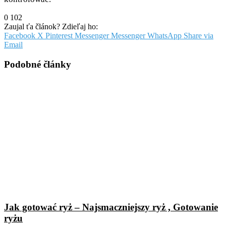
0
102
Zaujal ťa článok? Zdieľaj ho:
Facebook
X
Pinterest
Messenger
Messenger
WhatsApp
Share via
Email
Podobné články
Jak gotować ryż – Najsmaczniejszy ryż , Gotowanie
ryżu