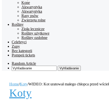
Kone
Akwarystyka
Akwarystyka
Rasy psów
Zwierzęta rolne
Rośliny
Zioła lecznicze
Rośliny użytkowe
Rośliny ozdobne
Celebryci
Zupy
Bez kategorii
Pompeii tickets
Random Article
Vyhľadávanie
Home
/
Koty
/
WIDEO: Kot uratował małego chłopca przed wści
Koty