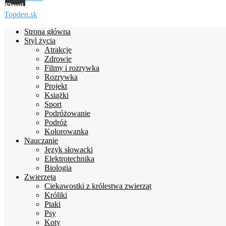
Share via Email
Topden.sk
Strona główna
Styl życia
Atrakcje
Zdrowie
Filmy i rozrywka
Rozrywka
Projekt
Książki
Sport
Podróżowanie
Podróż
Kolorowanka
Nauczanie
Język słowacki
Elektrotechnika
Biologia
Zwierzęta
Ciekawostki z królestwa zwierząt
Króliki
Ptaki
Psy
Koty