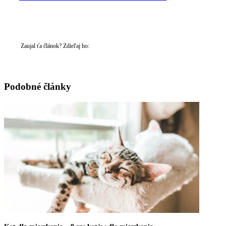
Zaujal ťa článok? Zdieľaj ho:
Podobné články