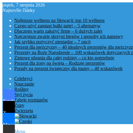
piątek, 7 sierpnia 2026
Najnovšie články
Najlepsze wellness na Słowacji: top 10 wellness
Czego użyć zamiast bułki tartej – 5 alternatyw
Dlaczego warto założyć firmę – 6 dużych zalet
Najczęstsze awarie skrzyni biegów i sposoby ich naprawy
Jak szybko pożyczyć pieniądze – 7 opcji
Prezent dla mężczyzny – 40 idealnych prezentów dla mężczyz
Prezenty na Boże Narodzenie – 100 wskazówek dotyczących 
Zimowe ubrania dla całej rodziny – co kto potrzebuje
Prezent dla żony na święta – Rodzaje prezentów
Porady na prezent świąteczny dla mamy – 40 wskazówek
Celebryci
Nauczanie
Rośliny
Styl życia
Tabele rozmiarów
Facebook
Zupy
Zwierzęta
X
Messenger
Menu