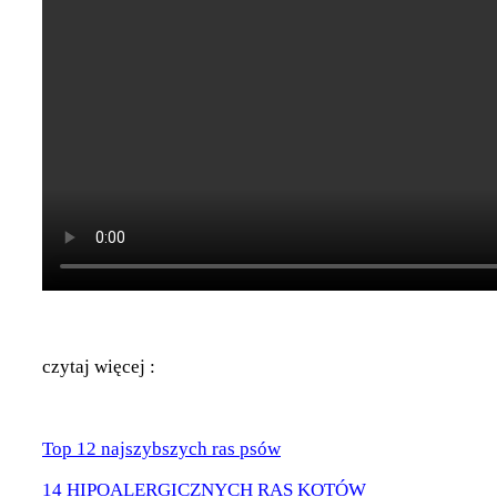
czytaj więcej :
Top 12 najszybszych ras psów
14 HIPOALERGICZNYCH RAS KOTÓW