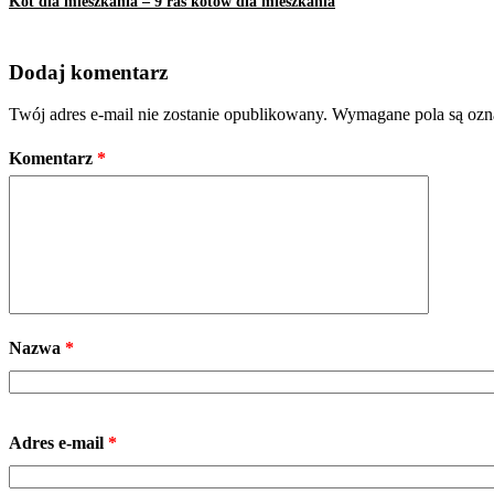
Kot dla mieszkania – 9 ras kotów dla mieszkania
Dodaj komentarz
Twój adres e-mail nie zostanie opublikowany.
Wymagane pola są oz
Komentarz
*
Nazwa
*
Adres e-mail
*