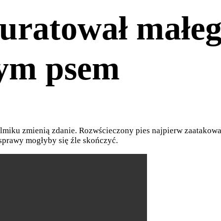
ratował małeg
łym psem
filmiku zmienią zdanie. Rozwścieczony pies najpierw zaatakowa
 sprawy mogłyby się źle skończyć.