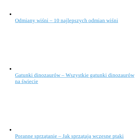
Odmiany wiśni – 10 najlepszych odmian wiśni
Gatunki dinozaurów – Wszystkie gatunki dinozaurów
na świecie
Poranne sprzątanie – Jak sprzątają wczesne ptaki