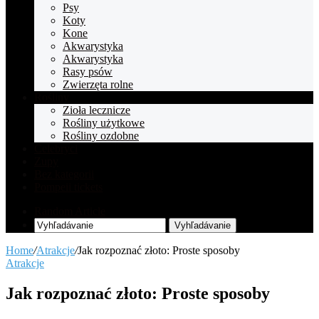
Psy
Koty
Kone
Akwarystyka
Akwarystyka
Rasy psów
Zwierzęta rolne
Rośliny
Zioła lecznicze
Rośliny użytkowe
Rośliny ozdobne
Celebryci
Zupy
Bez kategorii
Pompeii tickets
Random Article
Vyhľadávanie
Home
/
Atrakcje
/
Jak rozpoznać złoto: Proste sposoby
Atrakcje
Jak rozpoznać złoto: Proste sposoby