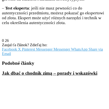
–
Test eksperta
: jeśli nie masz pewności co do
autentyczności przedmiotu, możesz pokazać go ekspertowi
od złota. Ekspert może użyć różnych narzędzi i technik w
celu określenia autentyczności złota.
0
26
Zaujal ťa článok? Zdieľaj ho:
Facebook
X
Pinterest
Messenger
Messenger
WhatsApp
Share via
Email
Podobné články
Jak dbać o chodnik zimą – porady i wskazówki