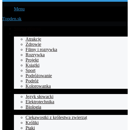
Menu
Topden.sk
Strona główna
Styl życia
Atrakcje
Zdrowie
Filmy i rozrywka
Rozrywka
Projekt
Książki
Sport
Podróżowanie
Podróż
Kolorowanka
Nauczanie
Język słowacki
Elektrotechnika
Biologia
Zwierzęta
Ciekawostki z królestwa zwierząt
Króliki
Ptaki