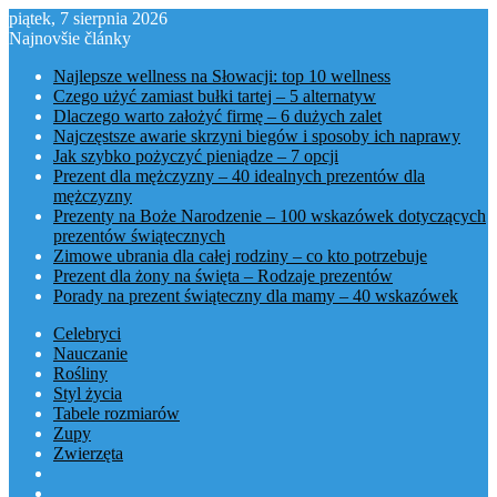
piątek, 7 sierpnia 2026
Najnovšie články
Najlepsze wellness na Słowacji: top 10 wellness
Czego użyć zamiast bułki tartej – 5 alternatyw
Dlaczego warto założyć firmę – 6 dużych zalet
Najczęstsze awarie skrzyni biegów i sposoby ich naprawy
Jak szybko pożyczyć pieniądze – 7 opcji
Prezent dla mężczyzny – 40 idealnych prezentów dla
mężczyzny
Prezenty na Boże Narodzenie – 100 wskazówek dotyczących
prezentów świątecznych
Zimowe ubrania dla całej rodziny – co kto potrzebuje
Prezent dla żony na święta – Rodzaje prezentów
Porady na prezent świąteczny dla mamy – 40 wskazówek
Celebryci
Nauczanie
Rośliny
Styl życia
Tabele rozmiarów
Zupy
Zwierzęta