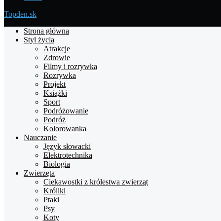
Topden.sk
Strona główna
Styl życia
Atrakcje
Zdrowie
Filmy i rozrywka
Rozrywka
Projekt
Książki
Sport
Podróżowanie
Podróż
Kolorowanka
Nauczanie
Język słowacki
Elektrotechnika
Biologia
Zwierzęta
Ciekawostki z królestwa zwierząt
Króliki
Ptaki
Psy
Koty