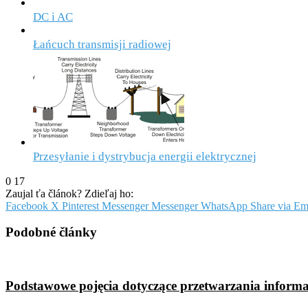
DC i AC
Łańcuch transmisji radiowej
Przesyłanie i dystrybucja energii elektrycznej
0
17
Zaujal ťa článok? Zdieľaj ho:
Facebook
X
Pinterest
Messenger
Messenger
WhatsApp
Share via Em
Podobné články
Podstawowe pojęcia dotyczące przetwarzania informa