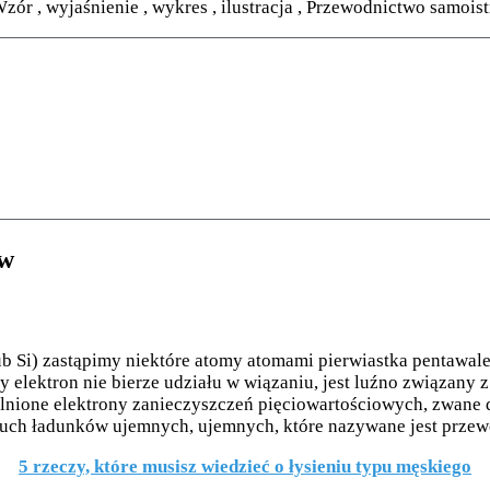
ór , wyjaśnienie , wykres , ilustracja , Przewodnictwo samois
ów
lub Si) zastąpimy niektóre atomy atomami pierwiastka pentawalen
elektron nie bierze udziału w wiązaniu, jest luźno związany z
nione elektrony zanieczyszczeń pięciowartościowych, zwane do
ruch ładunków ujemnych, ujemnych, które nazywane jest prze
5 rzeczy, które musisz wiedzieć o łysieniu typu męskiego