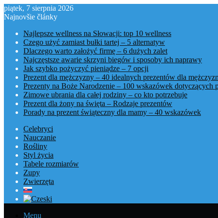
piątek, 7 sierpnia 2026
Najnovšie články
Najlepsze wellness na Słowacji: top 10 wellness
Czego użyć zamiast bułki tartej – 5 alternatyw
Dlaczego warto założyć firmę – 6 dużych zalet
Najczęstsze awarie skrzyni biegów i sposoby ich naprawy
Jak szybko pożyczyć pieniądze – 7 opcji
Prezent dla mężczyzny – 40 idealnych prezentów dla mężczyz
Prezenty na Boże Narodzenie – 100 wskazówek dotyczących 
Zimowe ubrania dla całej rodziny – co kto potrzebuje
Prezent dla żony na święta – Rodzaje prezentów
Porady na prezent świąteczny dla mamy – 40 wskazówek
Celebryci
Nauczanie
Rośliny
Styl życia
Tabele rozmiarów
Zupy
Zwierzęta
Menu