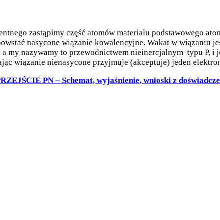
alentnego zastąpimy część atomów materiału podstawowego atom
o powstać nasycone wiązanie kowalencyjne. Wakat w wiązaniu je
ł, a my nazywamy to przewodnictwem nieinercjalnym typu P, i 
c wiązanie nienasycone przyjmuje (akceptuje) jeden elektron 
RZEJŚCIE PN – Schemat, wyjaśnienie, wnioski z doświadcz