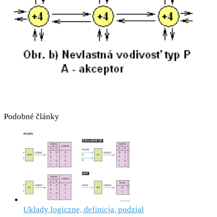
Podobné články
Układy logiczne, definicja, podział