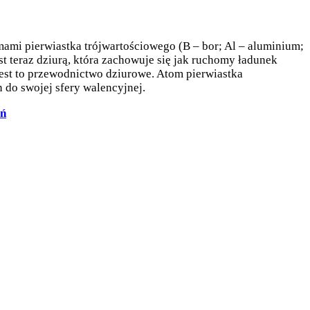
ami pierwiastka trójwartościowego (B – bor; Al – aluminium;
st teraz dziurą, która zachowuje się jak ruchomy ładunek
jest to przewodnictwo dziurowe. Atom pierwiastka
do swojej sfery walencyjnej.
eń