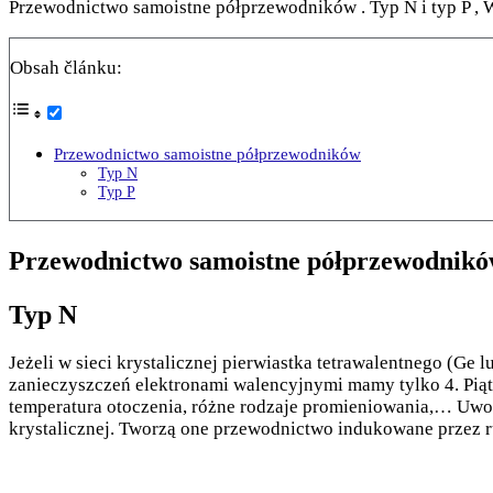
Przewodnictwo samoistne półprzewodników . Typ N i typ P , Wz
Obsah článku:
Przewodnictwo samoistne półprzewodników
Typ N
Typ P
Przewodnictwo samoistne półprzewodnik
Typ N
Jeżeli w sieci krystalicznej pierwiastka tetrawalentnego (Ge 
zanieczyszczeń elektronami walencyjnymi mamy tylko 4. Piąty 
temperatura otoczenia, różne rodzaje promieniowania,… Uwol
krystalicznej. Tworzą one przewodnictwo indukowane przez 