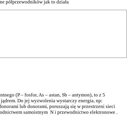
tne półprzewodników jak to działa
tnego (P – fosfor, As – astan, Sb – antymon), to z 5
 jądrem. Do jej wyzwolenia wystarczy energia, np:
norami lub donorami, poruszają się w przestrzeni sieci
wodnictwem samoistnym N i przewodnictwo elektronowe .