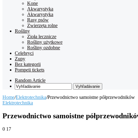
Kone
Akwarystyka
Akwarystyka
Rasy psów
Zwierzęta rolne
Rośliny
Zioła lecznicze
Rośliny użytkowe
Rośliny ozdobne
Celebryci
Zupy
Bez kategorii
Pompeii tickets
Random Article
Vyhľadávanie
Home
/
Elektrotechnika
/
Przewodnictwo samoistne półprzewodników
Elektrotechnika
Przewodnictwo samoistne półprzewodnik
0
17