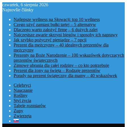
czwartek, 6 sierpnia 2026
Najnovšie články
Najlepsze wellness na Słowacji: top 10 wellness
Czego użyć zamiast bułki tartej – 5 alternatyw
Dlaczego warto założyć firmę – 6 dużych zalet
Najczęstsze awarie skrzyni biegów i sposoby ich naprawy
Jak szybko pożyczyć pieniądze – 7 opcji
Prezent dla mężczyzny – 40 idealnych prezentów dla
mężczyzny
Prezenty na Boże Narodzenie – 100 wskazówek dotyczących
prezentów świątecznych
Zimowe ubrania dla całej rodziny – co kto potrzebuje
Prezent dla żony na święta – Rodzaje prezentów
Porady na prezent świąteczny dla mamy – 40 wskazówek
Celebryci
Nauczanie
Rośliny
Styl życia
Tabele rozmiarów
Zupy
Zwierzęta