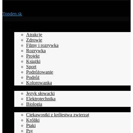
Menu
Topden.sk
Strona
główna
Styl życia
Atrakcje
Zdrowie
Filmy i rozrywka
Rozrywka
Projekt
Książki
Sport
Podróżowanie
Podróż
Kolorowanka
Nauczanie
Język słowacki
Elektrotechnika
Biologia
Zwierzęta
Ciekawostki z królestwa zwierząt
Króliki
Ptaki
Psy