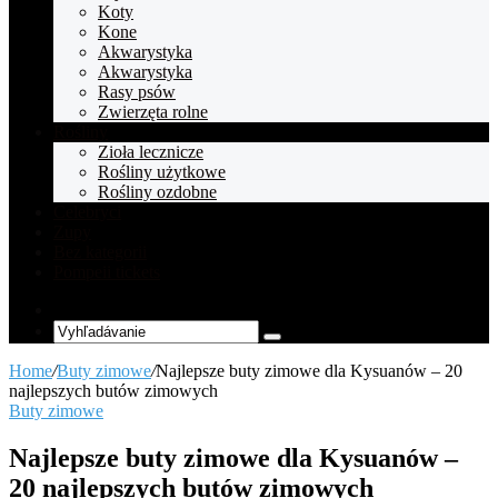
Koty
Kone
Akwarystyka
Akwarystyka
Rasy psów
Zwierzęta rolne
Rośliny
Zioła lecznicze
Rośliny użytkowe
Rośliny ozdobne
Celebryci
Zupy
Bez kategorii
Pompeii tickets
Random
Article
Vyhľadávanie
Home
/
Buty zimowe
/
Najlepsze buty zimowe dla Kysuanów – 20
najlepszych butów zimowych
Buty zimowe
Najlepsze buty zimowe dla Kysuanów –
20 najlepszych butów zimowych