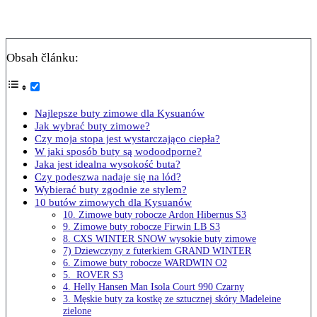
Obsah článku:
Najlepsze buty zimowe dla Kysuanów
Jak wybrać buty zimowe?
Czy moja stopa jest wystarczająco ciepła?
W jaki sposób buty są wodoodporne?
Jaka jest idealna wysokość buta?
Czy podeszwa nadaje się na lód?
Wybierać buty zgodnie ze stylem?
10 butów zimowych dla Kysuanów
10. Zimowe buty robocze Ardon Hibernus S3
9. Zimowe buty robocze Firwin LB S3
8. CXS WINTER SNOW wysokie buty zimowe
7) Dziewczyny z futerkiem GRAND WINTER
6. Zimowe buty robocze WARDWIN O2
5. ROVER S3
4. Helly Hansen Man Isola Court 990 Czarny
3. Męskie buty za kostkę ze sztucznej skóry Madeleine
zielone